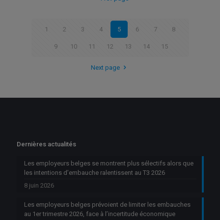
1
2
3
4
5
6
7
8
9
10
11
12
13
14
15
Next page
Dernières actualités
Les employeurs belges se montrent plus sélectifs alors que
les intentions d’embauche ralentissent au T3 2026
8 juin 2026
Les employeurs belges prévoient de limiter les embauches
au 1er trimestre 2026, face à l’incertitude économique