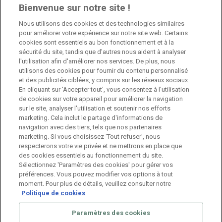
Bienvenue sur notre site !
Nous utilisons des cookies et des technologies similaires
Jobs
pour améliorer votre expérience sur notre site web. Certains
cookies sont essentiels au bon fonctionnement et à la
sécurité du site, tandis que d'autres nous aident à analyser
Branch Manager Namur
l'utilisation afin d'améliorer nos services. De plus, nous
Namur
Temps plein
utilisons des cookies pour fournir du contenu personnalisé
et des publicités ciblées, y compris sur les réseaux sociaux.
En cliquant sur 'Accepter tout', vous consentez à l'utilisation
Branch Manager Anderlecht
de cookies sur votre appareil pour améliorer la navigation
sur le site, analyser l'utilisation et soutenir nos efforts
Anderlecht
Temps plein
marketing. Cela inclut le partage d'informations de
navigation avec des tiers, tels que nos partenaires
marketing. Si vous choisissez 'Tout refuser', nous
Job étudiant – HR Consultant
respecterons votre vie privée et ne mettrons en place que
des cookies essentiels au fonctionnement du site.
Anderlecht
Temporaire
Sélectionnez 'Paramètres des cookies' pour gérer vos
préférences. Vous pouvez modifier vos options à tout
moment. Pour plus de détails, veuillez consulter notre
Politique de cookies
Paramètres des cookies