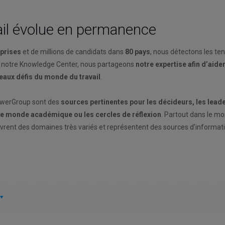
il évolue en permanence
eprises
et de millions de candidats dans
80 pays
, nous détectons les te
 notre Knowledge Center, nous partageons
notre expertise afin d’aide
veaux défis du monde du travail
.
owerGroup sont des
sources pertinentes pour les décideurs, les leade
 le monde académique ou les cercles de réflexion
. Partout dans le mo
uvrent des domaines très variés et représentent des sources d’informat