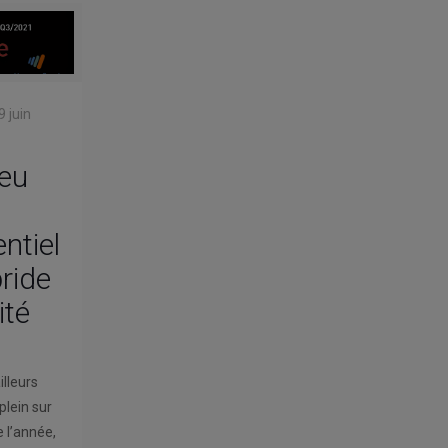
9 juin
ieu
entiel
bride
ité
illeurs
plein sur
de l’année,