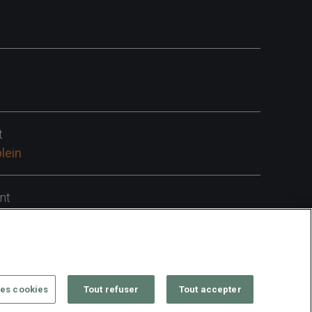
t
lein
nt
ire
es cookies
Tout refuser
Tout accepter