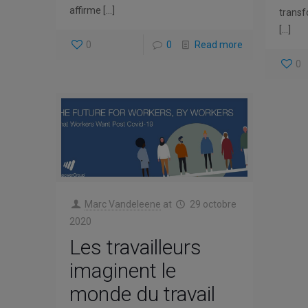
affirme
[…]
transf
[…]
0
0
Read more
0
Marc Vandeleene
at
29 octobre
2020
Les travailleurs
imaginent le
monde du travail