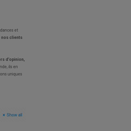
ndances et
r nos clients
rs d’opinion,
nde, ils en
ions uniques
Show all