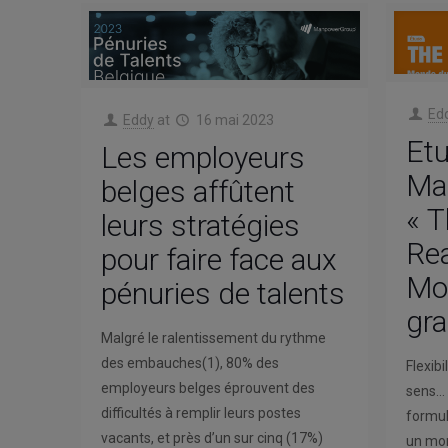
Ed
Eddy
at
16 mai 2023
Et
Les employeurs
Ma
belges affûtent
« T
leurs stratégies
Rea
pour faire face aux
Mon
pénuries de talents
gr
Malgré le ralentissement du rythme
des embauches(1), 80% des
Flexib
employeurs belges éprouvent des
sens… 
difficultés à remplir leurs postes
formul
vacants, et près d’un sur cinq (17%)
un mon