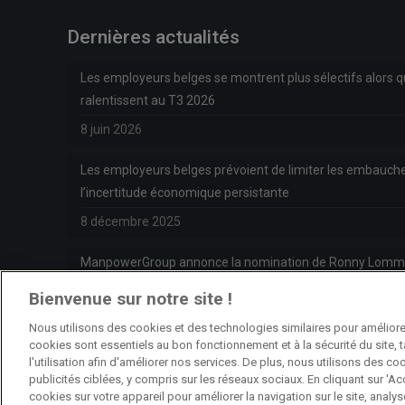
Dernières actualités
Les employeurs belges se montrent plus sélectifs alors 
ralentissent au T3 2026
8 juin 2026
Les employeurs belges prévoient de limiter les embauche
l’incertitude économique persistante
8 décembre 2025
ManpowerGroup annonce la nomination de Ronny Lomme
Manager de ManpowerGroup BeLux
Bienvenue sur notre site !
6 octobre 2025
Nous utilisons des cookies et des technologies similaires pour améliorer
cookies sont essentiels au bon fonctionnement et à la sécurité du site, 
l'utilisation afin d'améliorer nos services. De plus, nous utilisons des 
publicités ciblées, y compris sur les réseaux sociaux. En cliquant sur 'Acc
cookies sur votre appareil pour améliorer la navigation sur le site, analyse