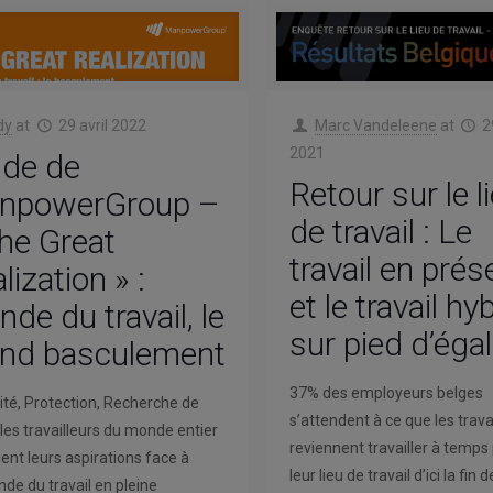
dy
at
29 avril 2022
Marc Vandeleene
at
2
2021
ude de
Retour sur le l
npowerGroup –
de travail : Le
he Great
travail en prés
lization » :
et le travail hy
de du travail, le
sur pied d’égal
and basculement
37% des employeurs belges
ilité, Protection, Recherche de
s’attendent à ce que les trava
les travailleurs du monde entier
reviennent travailler à temps 
ent leurs aspirations face à
leur lieu de travail d’ici la fin 
de du travail en pleine