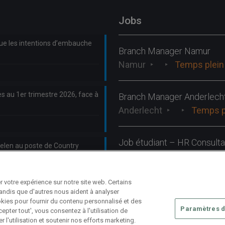
Jobs
que les intentions d’embauche
Branch Manager Namur
Namur
Temps plein
s au 1er trimestre 2026, face à
Branch Manager Anderlech
Anderlecht
Temps p
Job étudiant – HR Consulta
len au poste de Country
Anderlecht
Tempora
 votre expérience sur notre site web. Certains
tandis que d'autres nous aident à analyser
cookies pour fournir du contenu personnalisé et des
Paramètres d
epter tout', vous consentez à l'utilisation de
r l'utilisation et soutenir nos efforts marketing.