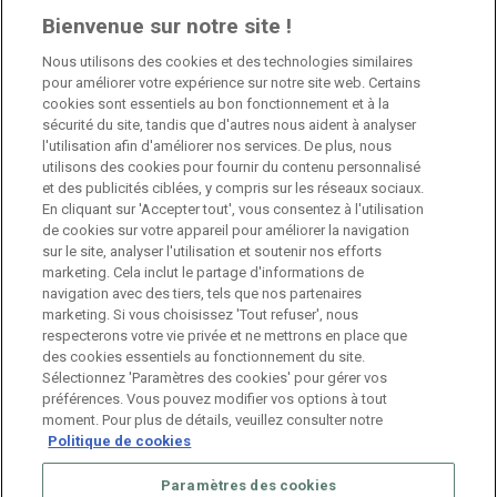
6 octobre 2025
Bienvenue sur notre site !
Nous utilisons des cookies et des technologies similaires
Jobs
pour améliorer votre expérience sur notre site web. Certains
cookies sont essentiels au bon fonctionnement et à la
sécurité du site, tandis que d'autres nous aident à analyser
Branch Manager Namur
l'utilisation afin d'améliorer nos services. De plus, nous
Namur
Temps plein
utilisons des cookies pour fournir du contenu personnalisé
et des publicités ciblées, y compris sur les réseaux sociaux.
En cliquant sur 'Accepter tout', vous consentez à l'utilisation
Branch Manager Anderlecht
de cookies sur votre appareil pour améliorer la navigation
sur le site, analyser l'utilisation et soutenir nos efforts
Anderlecht
Temps plein
marketing. Cela inclut le partage d'informations de
navigation avec des tiers, tels que nos partenaires
marketing. Si vous choisissez 'Tout refuser', nous
Job étudiant – HR Consultant
respecterons votre vie privée et ne mettrons en place que
des cookies essentiels au fonctionnement du site.
Anderlecht
Temporaire
Sélectionnez 'Paramètres des cookies' pour gérer vos
préférences. Vous pouvez modifier vos options à tout
moment. Pour plus de détails, veuillez consulter notre
Politique de cookies
Paramètres des cookies