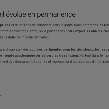
il évolue en permanence
eprises
et de millions de candidats dans
80 pays
, nous détectons les te
 notre Knowledge Center, nous partageons
notre expertise afin d’aide
veaux défis du monde du travail
.
owerGroup sont des
sources pertinentes pour les décideurs, les leade
 le monde académique ou les cercles de réflexion
. Partout dans le mo
uvrent des domaines très variés et représentent des sources d’informat