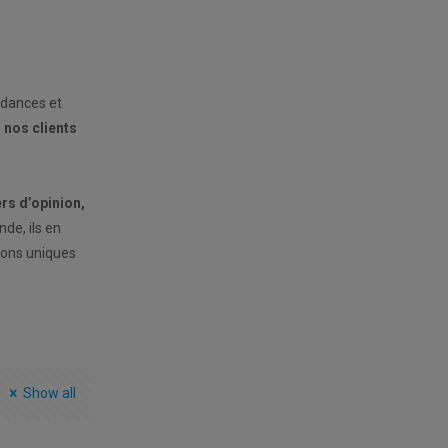
ndances et
r nos clients
rs d’opinion,
nde, ils en
ions uniques
Show all