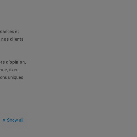
ndances et
r nos clients
rs d’opinion,
nde, ils en
ions uniques
Show all