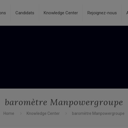
ons
Candidats
Knowledge Center
Rejoignez-nous
baromètre Manpowergroupe
Home
Knowledge Center
baromètre Manpowergroupe