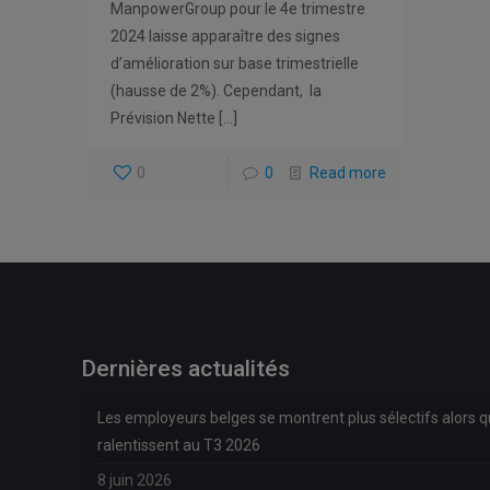
ManpowerGroup pour le 4e trimestre
2024 laisse apparaître des signes
d’amélioration sur base trimestrielle
(hausse de 2%). Cependant, la
Prévision Nette
[…]
0
0
Read more
Dernières actualités
Les employeurs belges se montrent plus sélectifs alors 
ralentissent au T3 2026
8 juin 2026