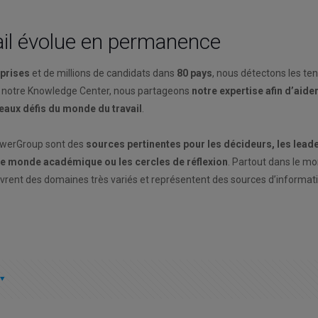
il évolue en permanence
eprises
et de millions de candidats dans
80 pays
, nous détectons les te
 notre Knowledge Center, nous partageons
notre expertise afin d’aide
veaux défis du monde du travail
.
owerGroup sont des
sources pertinentes pour les décideurs, les leade
 le monde académique ou les cercles de réflexion
. Partout dans le mo
uvrent des domaines très variés et représentent des sources d’informat