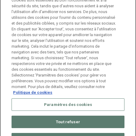
cookies sont essentiels au bon fonctionnement et à la
sécurité du site, tandis que d'autres nous aident à analyser
Branch Manager Namur
l'utilisation afin d'améliorer nos services. De plus, nous
Namur
Temps plein
utilisons des cookies pour fournir du contenu personnalisé
et des publicités ciblées, y compris sur les réseaux sociaux.
En cliquant sur 'Accepter tout', vous consentez à l'utilisation
Branch Manager Anderlecht
de cookies sur votre appareil pour améliorer la navigation
sur le site, analyser l'utilisation et soutenir nos efforts
Anderlecht
Temps plein
marketing. Cela inclut le partage d'informations de
navigation avec des tiers, tels que nos partenaires
marketing. Si vous choisissez 'Tout refuser', nous
Job étudiant – HR Consultant
respecterons votre vie privée et ne mettrons en place que
des cookies essentiels au fonctionnement du site.
Anderlecht
Temporaire
Sélectionnez 'Paramètres des cookies' pour gérer vos
préférences. Vous pouvez modifier vos options à tout
moment. Pour plus de détails, veuillez consulter notre
Politique de cookies
Paramètres des cookies
Tout refuser
© 2026 ManpowerGroup Belgium. All Rights Reserved.
Muffin