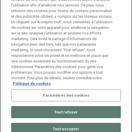
Branch Manager Namur
l'utilisation afin d'améliorer nos services. De plus, nous
Namur
Temps plein
utilisons des cookies pour fournir du contenu personnalisé
et des publicités ciblées, y compris sur les réseaux sociaux.
En cliquant sur 'Accepter tout', vous consentez à l'utilisation
Branch Manager Anderlecht
de cookies sur votre appareil pour améliorer la navigation
sur le site, analyser l'utilisation et soutenir nos efforts
Anderlecht
Temps plein
marketing. Cela inclut le partage d'informations de
navigation avec des tiers, tels que nos partenaires
marketing. Si vous choisissez 'Tout refuser', nous
Job étudiant – HR Consultant
respecterons votre vie privée et ne mettrons en place que
des cookies essentiels au fonctionnement du site.
Anderlecht
Temporaire
Sélectionnez 'Paramètres des cookies' pour gérer vos
préférences. Vous pouvez modifier vos options à tout
moment. Pour plus de détails, veuillez consulter notre
Politique de cookies
Paramètres des cookies
Tout refuser
© 2026 ManpowerGroup Belgium. All Rights Reserved.
Muffin
group
Tout accepter