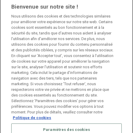
6 octobre 2025
Bienvenue sur notre site !
Nous utilisons des cookies et des technologies similaires
Jobs
pour améliorer votre expérience sur notre site web. Certains
cookies sont essentiels au bon fonctionnement et à la
sécurité du site, tandis que d'autres nous aident à analyser
Branch Manager Namur
l'utilisation afin d'améliorer nos services. De plus, nous
Namur
Temps plein
utilisons des cookies pour fournir du contenu personnalisé
et des publicités ciblées, y compris sur les réseaux sociaux.
En cliquant sur 'Accepter tout', vous consentez à l'utilisation
Branch Manager Anderlecht
de cookies sur votre appareil pour améliorer la navigation
sur le site, analyser l'utilisation et soutenir nos efforts
Anderlecht
Temps plein
marketing. Cela inclut le partage d'informations de
navigation avec des tiers, tels que nos partenaires
marketing. Si vous choisissez 'Tout refuser', nous
Job étudiant – HR Consultant
respecterons votre vie privée et ne mettrons en place que
des cookies essentiels au fonctionnement du site.
Anderlecht
Temporaire
Sélectionnez 'Paramètres des cookies' pour gérer vos
préférences. Vous pouvez modifier vos options à tout
moment. Pour plus de détails, veuillez consulter notre
Politique de cookies
Paramètres des cookies