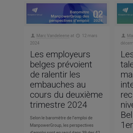
Marc Vandeleene
at
12 mars
Ma
2024
décem
Les employeurs
Les
belges prévoient
tal
de ralentir les
mai
embauches au
int
cours du deuxième
rec
trimestre 2024
niv
Bel
Selon le baromètre de l’emploi de
1er
ManpowerGroup, les perspectives
d’emploi sont en recul dans 39 des 42