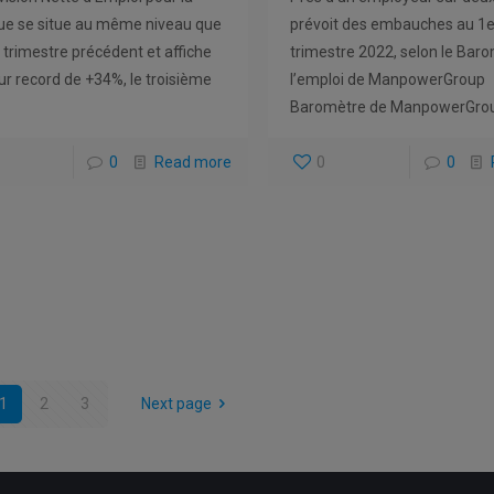
ue se situe au même niveau que
prévoit des embauches au 1e
u trimestre précédent et affiche
trimestre 2022, selon le Bar
eur record de +34%, le troisième
l’emploi de ManpowerGroup 
Baromètre de ManpowerGro
0
Read more
0
0
1
2
3
Next page