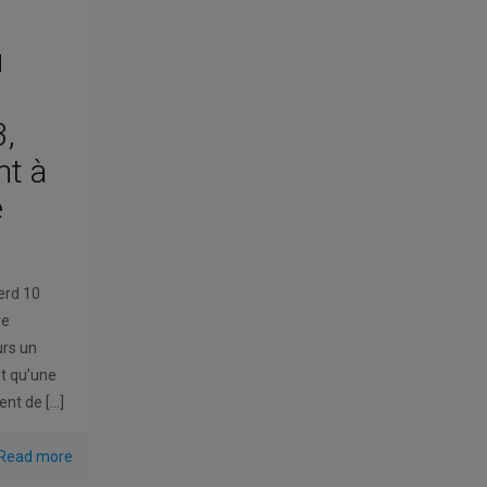
u
3,
nt à
e
erd 10
re
urs un
nt qu’une
ent de
[…]
Read more