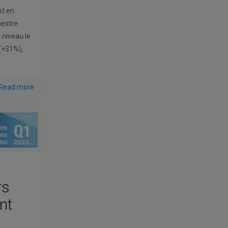
st en
mestre
 niveau le
 (+31%),
Read more
rs
nt