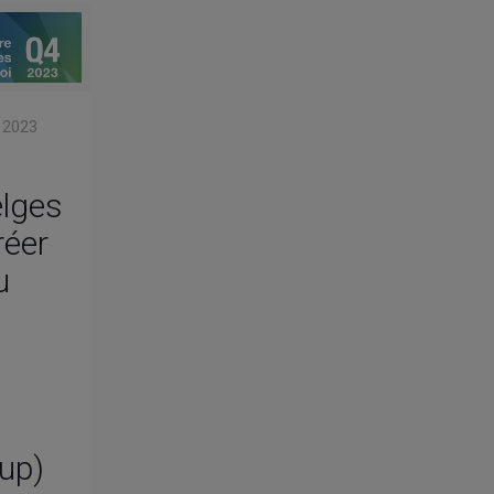
 2023
elges
réer
u
up)