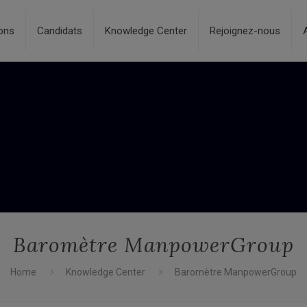
ons
Candidats
Knowledge Center
Rejoignez-nous
Baromètre ManpowerGroup
Home
Knowledge Center
Baromètre ManpowerGroup