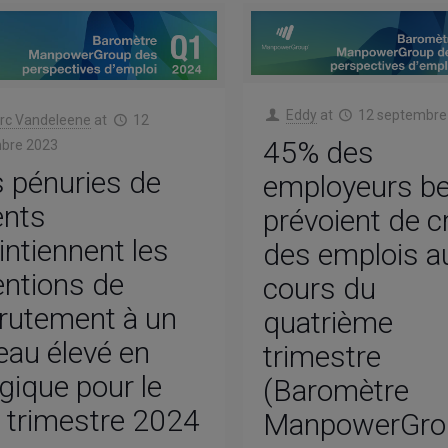
Eddy
at
12 septembre
rc Vandeleene
at
12
45% des
bre 2023
 pénuries de
employeurs b
ents
prévoient de c
ntiennent les
des emplois a
entions de
cours du
rutement à un
quatrième
eau élevé en
trimestre
gique pour le
(Baromètre
 trimestre 2024
ManpowerGro