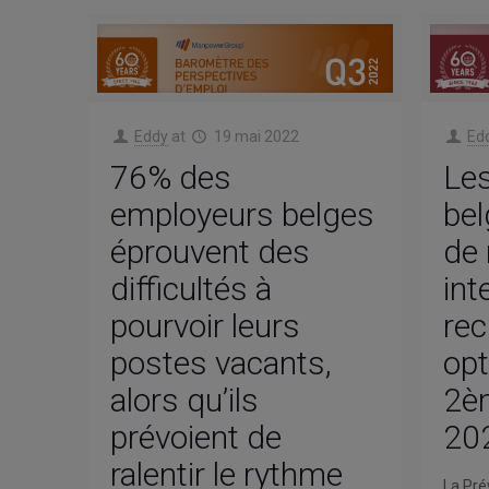
Eddy
at
19 mai 2022
Ed
76% des
Le
employeurs belges
bel
éprouvent des
de 
difficultés à
int
pourvoir leurs
rec
postes vacants,
opt
alors qu’ils
2è
prévoient de
20
ralentir le rythme
La Pré