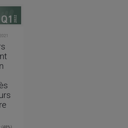
2021
rs
nt
n
ès
urs
re
x (48%)