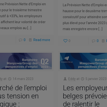
ne Prévision Nette d’Emploi en
La Prévision Nette d’Emploi e
 pour le troisième trimestre
hausse pour le deuxième tri
utif à +33%, les employeurs
consécutif pour atteindre son
 affichent leur volonté de créer
plus élevé pour l’année 2023
veaux emplois au
[…]
mais enregistre encore
[…]
0
Read more
0
0
dy
at
14 mars 2023
Eddy
at
5 janvier 2023
ché de l’emploi
Les employeu
s tension en
belges prévoie
gique :
de ralentir le