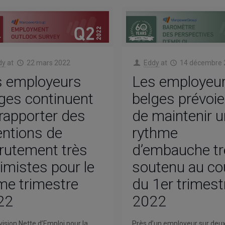
dy
at
22 mars 2022
Eddy
at
14 décembre 
s employeurs
Les employeu
ges continuent
belges prévoie
rapporter des
de maintenir u
entions de
rythme
rutement très
d’embauche tr
imistes pour le
soutenu au co
me trimestre
du 1er trimest
22
2022
vision Nette d’Emploi pour la
Près d’un employeur sur deu