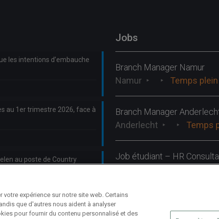
Jobs
que les intentions d’embauche
Branch Manager Namur
Namur
Temps plein
s au 1er trimestre 2026, face à
Branch Manager Anderlech
Anderlecht
Temps p
Job étudiant – HR Consulta
len au poste de Country
Anderlecht
Tempora
 votre expérience sur notre site web. Certains
tandis que d'autres nous aident à analyser
cookies pour fournir du contenu personnalisé et des