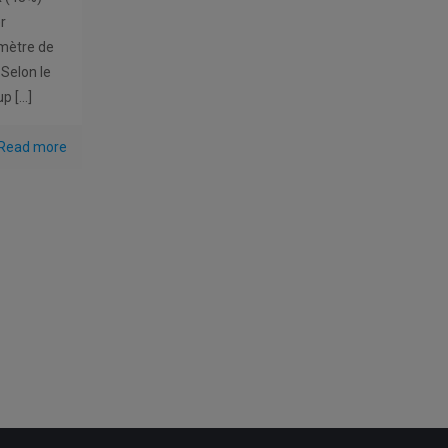
r
omètre de
Selon le
up
[…]
Read more