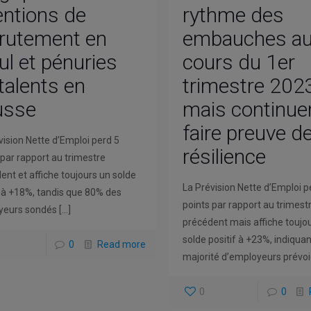
entions de
rythme des
rutement en
embauches a
ul et pénuries
cours du 1er
talents en
trimestre 202
usse
mais continue
faire preuve d
vision Nette d’Emploi perd 5
résilience
 par rapport au trimestre
ent et affiche toujours un solde
La Prévision Nette d’Emploi p
f à +18%, tandis que 80% des
points par rapport au trimest
yeurs sondés
[…]
précédent mais affiche toujo
solde positif à +23%, indiqua
0
Read more
majorité d’employeurs prévoi
0
0