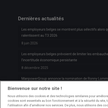
Dernières actualités
Les employeurs belges se montrent plus sélectifs alors 
ralentissent au T3 2026
8 juin 2026
Les employeurs belges prévoient de limiter les embauche
l’incertitude économique persistante
8 décembre 2025
ManpowerGroup annonce la nomination de Ronny Lomme
Manager de ManpowerGroup BeLux
Bienvenue sur notre site !
6 octobre 2025
Nous utilisons des cookies et des technologies similaires pour améliorer
cookies sont essentiels au bon fonctionnement et à la sécurité du site, 
l'utilisation afin d'améliorer nos services. De plus, nous utilisons des 