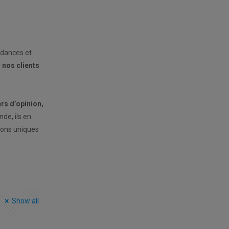
ndances et
r nos clients
rs d’opinion,
nde, ils en
ions uniques
Show all