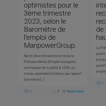
optimistes pour le
int
3ème trimestre
rec
2023, selon le
rec
Baromètre de
de 
l’emploi de
ha
ManpowerGroup.
La Pré
points
Après deux trimestres en recul, la
précéd
Prévision Nette d’Emploi enregistre
positi
une hausse de 5 points à +23%, un
emplo
niveau cependant inférieur par rapport
à la même
[…]
0
0
0
Read more