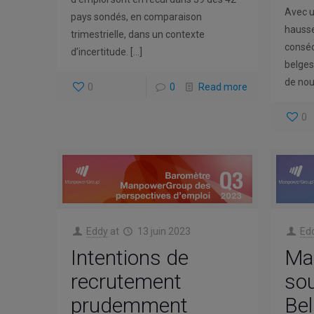
Avec u
pays sondés, en comparaison
hausse
trimestrielle, dans un contexte
conséc
d’incertitude.
[…]
belges
de nou
0
0
Read more
0
Eddy
at
13 juin 2023
Ed
Intentions de
Mar
recrutement
sou
prudemment
Bel