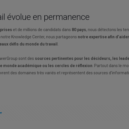
il évolue en permanence
eprises
et de millions de candidats dans
80 pays
, nous détectons les te
 notre Knowledge Center, nous partageons
notre expertise afin d’aide
veaux défis du monde du travail
.
owerGroup sont des
sources pertinentes pour les décideurs, les leade
 le monde académique ou les cercles de réflexion
. Partout dans le mo
uvrent des domaines très variés et représentent des sources d’informat