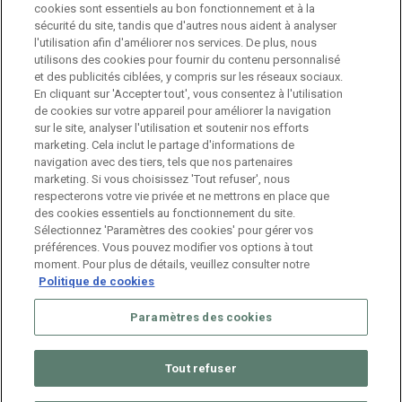
cookies sont essentiels au bon fonctionnement et à la
sécurité du site, tandis que d'autres nous aident à analyser
Branch Manager Namur
l'utilisation afin d'améliorer nos services. De plus, nous
Namur
Temps plein
utilisons des cookies pour fournir du contenu personnalisé
et des publicités ciblées, y compris sur les réseaux sociaux.
En cliquant sur 'Accepter tout', vous consentez à l'utilisation
Branch Manager Anderlecht
de cookies sur votre appareil pour améliorer la navigation
sur le site, analyser l'utilisation et soutenir nos efforts
Anderlecht
Temps plein
marketing. Cela inclut le partage d'informations de
navigation avec des tiers, tels que nos partenaires
marketing. Si vous choisissez 'Tout refuser', nous
Job étudiant – HR Consultant
respecterons votre vie privée et ne mettrons en place que
des cookies essentiels au fonctionnement du site.
Anderlecht
Temporaire
Sélectionnez 'Paramètres des cookies' pour gérer vos
préférences. Vous pouvez modifier vos options à tout
moment. Pour plus de détails, veuillez consulter notre
Politique de cookies
Paramètres des cookies
Tout refuser
© 2026 ManpowerGroup Belgium. All Rights Reserved.
Muffin