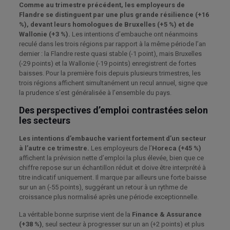
Comme au trimestre précédent, les employeurs de
Flandre se distinguent par une plus grande résilience (+16
%), devant leurs homologues de Bruxelles (+5 %) et de
Wallonie (+3 %).
Les intentions d’embauche ont néanmoins
reculé dans les trois régions par rapport à la même période l’an
dernier : la Flandre reste quasi stable (-1 point), mais Bruxelles
(-29 points) et la Wallonie (-19 points) enregistrent de fortes
baisses. Pour la première fois depuis plusieurs trimestres, les
trois régions affichent simultanément un recul annuel, signe que
la prudence s’est généralisée à l’ensemble du pays.
Des perspectives d’emploi contrastées selon
les secteurs
Les intentions d’embauche varient fortement d’un secteur
à l’autre ce trimestre.
Les employeurs de l’
Horeca (+45 %)
affichent la prévision nette d’emploi la plus élevée, bien que ce
chiffre repose sur un échantillon réduit et doive être interprété à
titre indicatif uniquement. Il marque par ailleurs une forte baisse
sur un an (-55 points), suggérant un retour à un rythme de
croissance plus normalisé après une période exceptionnelle.
La véritable bonne surprise vient de la
Finance & Assurance
(+38 %)
, seul secteur à progresser sur un an (+2 points) et plus