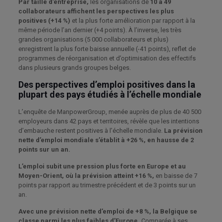
Par taille d’entreprise,
les organisations de
10 à 49
collaborateurs affichent les perspectives les plus
positives (+14 %)
et la plus forte amélioration par rapport à la
même période l’an dernier (+4 points). À l’inverse, les très
grandes organisations (5 000 collaborateurs et plus)
enregistrent la plus forte baisse annuelle (-41 points), reflet de
programmes de réorganisation et d’optimisation des effectifs
dans plusieurs grands groupes belges.
Des perspectives d’emploi positives dans la
plupart des pays étudiés à l’échelle mondiale
L’enquête de ManpowerGroup, menée auprès de plus de 40 500
employeurs dans 42 pays et territoires, révèle que les intentions
d’embauche restent positives à l’échelle mondiale.
La prévision
nette d’emploi mondiale s’établit à +26 %, en hausse de 2
points sur un an.
L’emploi subit une pression plus forte en Europe et au
Moyen-Orient, où la prévision atteint +16 %,
en baisse de 7
points par rapport au trimestre précédent et de 3 points sur un
an.
Avec une prévision nette d’emploi de +8 %, la Belgique se
classe parmi les plus faibles d’Europe.
Comparée à ses