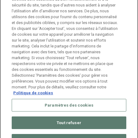
sécurité du site, tandis que d'autres nous aident à analyser
Branch Manager Namur
l'utilisation afin d'améliorer nos services. De plus, nous
Namur
Temps plein
utilisons des cookies pour fournir du contenu personnalisé
et des publicités ciblées, y compris sur les réseaux sociaux.
En cliquant sur 'Accepter tout', vous consentez à l'utilisation
Branch Manager Anderlecht
de cookies sur votre appareil pour améliorer la navigation
sur le site, analyser l'utilisation et soutenir nos efforts
Anderlecht
Temps plein
marketing. Cela inclut le partage d'informations de
navigation avec des tiers, tels que nos partenaires
marketing. Si vous choisissez 'Tout refuser', nous
Job étudiant – HR Consultant
respecterons votre vie privée et ne mettrons en place que
des cookies essentiels au fonctionnement du site.
Anderlecht
Temporaire
Sélectionnez 'Paramètres des cookies' pour gérer vos
préférences. Vous pouvez modifier vos options à tout
moment. Pour plus de détails, veuillez consulter notre
Politique de cookies
Paramètres des cookies
Tout refuser
© 2026 ManpowerGroup Belgium. All Rights Reserved.
Muffin