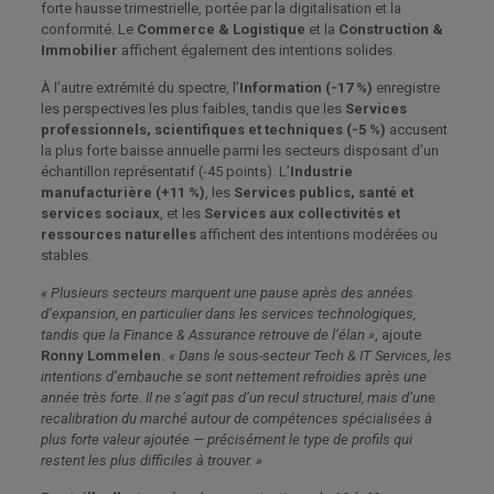
forte hausse trimestrielle, portée par la digitalisation et la
conformité. Le
Commerce & Logistique
et la
Construction &
Immobilier
affichent également des intentions solides.
À l’autre extrémité du spectre, l’
Information (-17 %)
enregistre
les perspectives les plus faibles, tandis que les
Services
professionnels, scientifiques et techniques (-5 %)
accusent
la plus forte baisse annuelle parmi les secteurs disposant d’un
échantillon représentatif (-45 points). L’
Industrie
manufacturière (+11 %)
, les
Services publics, santé et
services sociaux
, et les
Services aux collectivités et
ressources naturelles
affichent des intentions modérées ou
stables.
« Plusieurs secteurs marquent une pause après des années
d’expansion, en particulier dans les services technologiques,
tandis que la Finance & Assurance retrouve de l’élan »
, ajoute
Ronny Lommelen.
« Dans le sous-secteur Tech & IT Services, les
intentions d’embauche se sont nettement refroidies après une
année très forte. Il ne s’agit pas d’un recul structurel, mais d’une
recalibration du marché autour de compétences spécialisées à
plus forte valeur ajoutée — précisément le type de profils qui
restent les plus difficiles à trouver. »