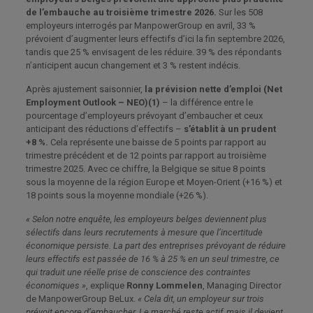
de l’embauche au troisième trimestre 2026.
Sur les 508
employeurs interrogés par ManpowerGroup en avril, 33 %
prévoient d’augmenter leurs effectifs d’ici la fin septembre 2026,
tandis que 25 % envisagent de les réduire. 39 % des répondants
n’anticipent aucun changement et 3 % restent indécis.
Après ajustement saisonnier,
la prévision nette d’emploi (Net
Employment Outlook – NEO)(1)
– la différence entre le
pourcentage d’employeurs prévoyant d’embaucher et ceux
anticipant des réductions d’effectifs –
s’établit à un prudent
+8 %.
Cela représente une baisse de 5 points par rapport au
trimestre précédent et de 12 points par rapport au troisième
trimestre 2025. Avec ce chiffre, la Belgique se situe 8 points
sous la moyenne de la région Europe et Moyen-Orient (+16 %) et
18 points sous la moyenne mondiale (+26 %).
« Selon notre enquête, les employeurs belges deviennent plus
sélectifs dans leurs recrutements à mesure que l’incertitude
économique persiste. La part des entreprises prévoyant de réduire
leurs effectifs est passée de 16 % à 25 % en un seul trimestre, ce
qui traduit une réelle prise de conscience des contraintes
économiques »
, explique
Ronny Lommelen
, Managing Director
de ManpowerGroup BeLux.
« Cela dit, un employeur sur trois
prévoit encore d’embaucher. Le marché reste actif, mais il devient