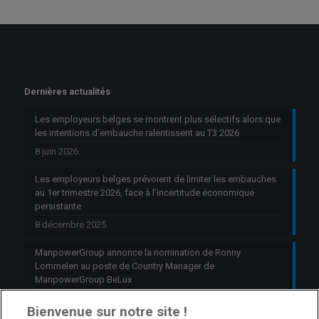
Dernières actualités
Les employeurs belges se montrent plus sélectifs alors que
les intentions d’embauche ralentissent au T3 2026
8 juin 2026
Les employeurs belges prévoient de limiter les embauches
au 1er trimestre 2026, face à l’incertitude économique
persistante
8 décembre 2025
ManpowerGroup annonce la nomination de Ronny
Lommelen au poste de Country Manager de
ManpowerGroup BeLux
6 octobre 2025
Bienvenue sur notre site !