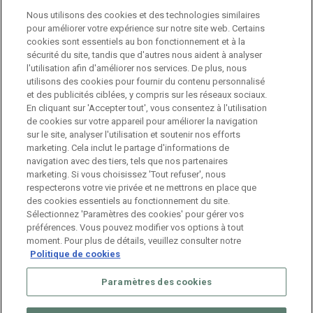
Nous utilisons des cookies et des technologies similaires
Jobs
pour améliorer votre expérience sur notre site web. Certains
cookies sont essentiels au bon fonctionnement et à la
sécurité du site, tandis que d'autres nous aident à analyser
Branch Manager Namur
l'utilisation afin d'améliorer nos services. De plus, nous
Namur
Temps plein
utilisons des cookies pour fournir du contenu personnalisé
et des publicités ciblées, y compris sur les réseaux sociaux.
En cliquant sur 'Accepter tout', vous consentez à l'utilisation
Branch Manager Anderlecht
de cookies sur votre appareil pour améliorer la navigation
sur le site, analyser l'utilisation et soutenir nos efforts
Anderlecht
Temps plein
marketing. Cela inclut le partage d'informations de
navigation avec des tiers, tels que nos partenaires
marketing. Si vous choisissez 'Tout refuser', nous
Job étudiant – HR Consultant
respecterons votre vie privée et ne mettrons en place que
des cookies essentiels au fonctionnement du site.
Anderlecht
Temporaire
Sélectionnez 'Paramètres des cookies' pour gérer vos
préférences. Vous pouvez modifier vos options à tout
moment. Pour plus de détails, veuillez consulter notre
Politique de cookies
Paramètres des cookies