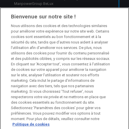
ManpowerGroup BeLux
6 octobre 2025
Bienvenue sur notre site !
Nous utilisons des cookies et des technologies similaires
Jobs
pour améliorer votre expérience sur notre site web. Certains
cookies sont essentiels au bon fonctionnement et à la
sécurité du site, tandis que d'autres nous aident à analyser
Branch Manager Namur
l'utilisation afin d'améliorer nos services. De plus, nous
Namur
Temps plein
utilisons des cookies pour fournir du contenu personnalisé
et des publicités ciblées, y compris sur les réseaux sociaux.
En cliquant sur 'Accepter tout', vous consentez à l'utilisation
Branch Manager Anderlecht
de cookies sur votre appareil pour améliorer la navigation
sur le site, analyser l'utilisation et soutenir nos efforts
Anderlecht
Temps plein
marketing. Cela inclut le partage d'informations de
navigation avec des tiers, tels que nos partenaires
marketing. Si vous choisissez 'Tout refuser', nous
Job étudiant – HR Consultant
respecterons votre vie privée et ne mettrons en place que
des cookies essentiels au fonctionnement du site.
Anderlecht
Temporaire
Sélectionnez 'Paramètres des cookies' pour gérer vos
préférences. Vous pouvez modifier vos options à tout
moment. Pour plus de détails, veuillez consulter notre
Politique de cookies