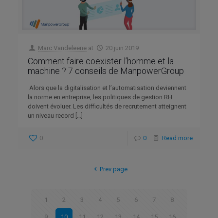
Marc Vandeleene
at
20 juin 2019
Comment faire coexister l’homme et la
machine ? 7 conseils de ManpowerGroup
Alors que la digitalisation et l’automatisation deviennent
la norme en entreprise, les politiques de gestion RH
doivent évoluer. Les difficultés de recrutement atteignent
un niveau record
[…]
0
0
Read more
Prev page
1
2
3
4
5
6
7
8
9
10
11
12
13
14
15
16