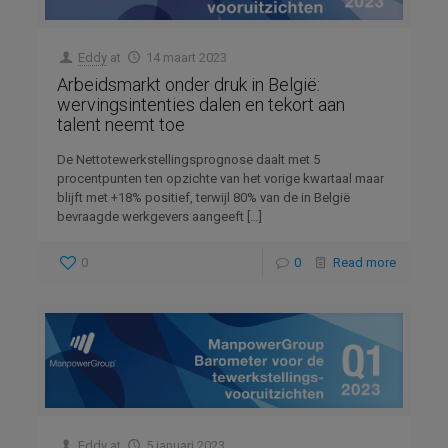
Eddy
at
14 maart 2023
Arbeidsmarkt onder druk in België:
wervingsintenties dalen en tekort aan
talent neemt toe
De Nettotewerkstellingsprognose daalt met 5
procentpunten ten opzichte van het vorige kwartaal maar
blijft met +18% positief, terwijl 80% van de in België
bevraagde werkgevers aangeeft
[…]
0
0
Read more
Eddy
at
5 januari 2023