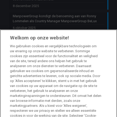
8 december 2025
ManpowerGroup kondigt de benoeming aan van Ronny
Lommelen als Country Manager ManpowerGroup BeLux
6 oktober 2025
Welkom op onze website!
Jobs
We gebruiken cookies en vergelijkbare technologieën om
uw ervaring op onze website te verbeteren. Sommige
HR Consultant Sint-Niklaas
cookies zijn essentieel voor de functionaliteit en veiligheid
van de site, terwijl andere ons helpen het gebruik te
Sint-Niklaas
Full Time
analyseren om onze diensten te verbeteren. Daarnaast
gebruiken we cookies om gepersonaliseerde inhoud en
gerichte advertenties te leveren, ook op sociale media. Door
Stage HR Consultant – Machelen
op 'Alles accepteren' te klikken, stemt u in met het gebruik
van cookies op uw apparaat om de navigatie op de site te
Machelen
Internship
verbeteren, het gebruik te analyseren en onze
marketinginspanningen te ondersteunen. Dit omvat het delen
van browse-informatie met derden, zoals onze
Talent Acquisition Specialist Life Sciences
marketingpartners. Als u kiest voor 'Alles weigeren',
respecteren we uw privacy en stellen we alleen essentiële
Machelen
Full Time
cookies in voor de werking van de site. Selecteer 'Cookie-