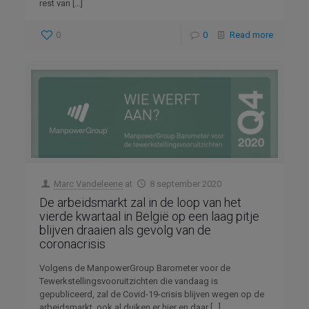
rest van
[…]
0
0
Read more
Marc Vandeleene
at
8 september 2020
De arbeidsmarkt zal in de loop van het
vierde kwartaal in België op een laag pitje
blijven draaien als gevolg van de
coronacrisis
Volgens de ManpowerGroup Barometer voor de
Tewerkstellingsvooruitzichten die vandaag is
gepubliceerd, zal de Covid-19-crisis blijven wegen op de
arbeidsmarkt, ook al duiken er hier en daar
[…]