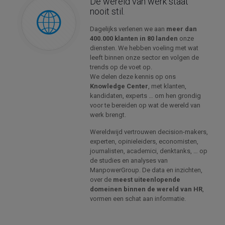
De wereld van werk staat
nooit stil.
Dagelijks verlenen we aan
meer dan
400.000 klanten in 80 landen
onze
diensten. We hebben voeling met wat
leeft binnen onze sector en volgen de
trends op de voet op.
We delen deze kennis op ons
Knowledge Center
, met klanten,
kandidaten, experts … om hen grondig
voor te bereiden op wat de wereld van
werk brengt.
Wereldwijd vertrouwen decision-makers,
experten, opinieleiders, economisten,
journalisten, academici, denktanks, … op
de studies en analyses van
ManpowerGroup. De data en inzichten,
over de
meest uiteenlopende
domeinen binnen de wereld van HR
,
vormen een schat aan informatie.