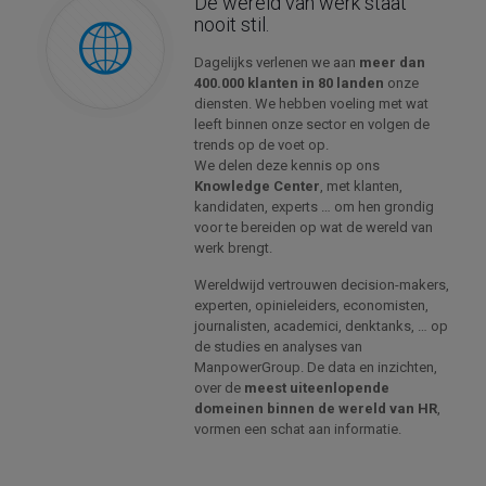
De wereld van werk staat
nooit stil.
Dagelijks verlenen we aan
meer dan
400.000 klanten in 80 landen
onze
diensten. We hebben voeling met wat
leeft binnen onze sector en volgen de
trends op de voet op.
We delen deze kennis op ons
Knowledge Center
, met klanten,
kandidaten, experts … om hen grondig
voor te bereiden op wat de wereld van
werk brengt.
Wereldwijd vertrouwen decision-makers,
experten, opinieleiders, economisten,
journalisten, academici, denktanks, … op
de studies en analyses van
ManpowerGroup. De data en inzichten,
over de
meest uiteenlopende
domeinen binnen de wereld van HR
,
vormen een schat aan informatie.