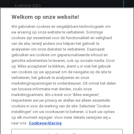
6 oktober 2025
Welkom op onze website!
Jobs
We gebruiken cookies en vergelijkbare technologieën om
uw ervaring op onze website te verbeteren. Sommige
HR Consultant Sint-Niklaas
cookies zijn essentieel voor de functionaliteit en veiligheid
van de site, terwijl andere ons helpen het gebruik te
Sint-Niklaas
Full Time
analyseren om onze diensten te verbeteren. Daarnaast
gebruiken we cookies om gepersonaliseerde inhoud en
gerichte advertenties te leveren, ook op sociale media. Door
Stage HR Consultant – Machelen
op 'Alles accepteren' te klikken, stemt u in met het gebruik
van cookies op uw apparaat om de navigatie op de site te
Machelen
Internship
verbeteren, het gebruik te analyseren en onze
marketinginspanningen te ondersteunen. Dit omvat het delen
van browse-informatie met derden, zoals onze
Talent Acquisition Specialist Life Sciences
marketingpartners. Als u kiest voor 'Alles weigeren',
respecteren we uw privacy en stellen we alleen essentiële
Machelen
Full Time
cookies in voor de werking van de site. Selecteer 'Cookie-
instellingen' om uw voorkeuren te beheren. U kunt uw opties
op elk moment wijzigen. Voor meer details verwijzen wij u
naar ons
Cookieverklaring