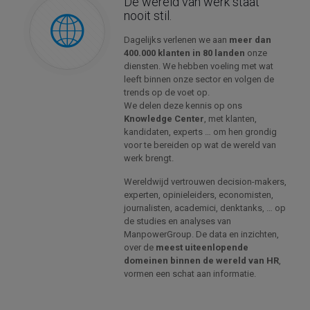
De wereld van werk staat
nooit stil.
Dagelijks verlenen we aan
meer dan
400.000 klanten in 80 landen
onze
diensten. We hebben voeling met wat
leeft binnen onze sector en volgen de
trends op de voet op.
We delen deze kennis op ons
Knowledge Center
, met klanten,
kandidaten, experts … om hen grondig
voor te bereiden op wat de wereld van
werk brengt.
Wereldwijd vertrouwen decision-makers,
experten, opinieleiders, economisten,
journalisten, academici, denktanks, … op
de studies en analyses van
ManpowerGroup. De data en inzichten,
over de
meest uiteenlopende
domeinen binnen de wereld van HR
,
vormen een schat aan informatie.