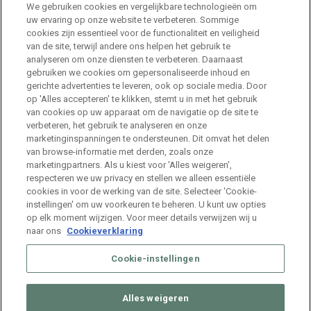
We gebruiken cookies en vergelijkbare technologieën om
uw ervaring op onze website te verbeteren. Sommige
cookies zijn essentieel voor de functionaliteit en veiligheid
HR Consultant Sint-Niklaas
van de site, terwijl andere ons helpen het gebruik te
Sint-Niklaas
Full Time
analyseren om onze diensten te verbeteren. Daarnaast
gebruiken we cookies om gepersonaliseerde inhoud en
gerichte advertenties te leveren, ook op sociale media. Door
Stage HR Consultant – Machelen
op 'Alles accepteren' te klikken, stemt u in met het gebruik
van cookies op uw apparaat om de navigatie op de site te
Machelen
Internship
verbeteren, het gebruik te analyseren en onze
marketinginspanningen te ondersteunen. Dit omvat het delen
van browse-informatie met derden, zoals onze
Talent Acquisition Specialist Life Sciences
marketingpartners. Als u kiest voor 'Alles weigeren',
respecteren we uw privacy en stellen we alleen essentiële
Machelen
Full Time
cookies in voor de werking van de site. Selecteer 'Cookie-
instellingen' om uw voorkeuren te beheren. U kunt uw opties
op elk moment wijzigen. Voor meer details verwijzen wij u
naar ons
Cookieverklaring
Cookie-instellingen
Alles weigeren