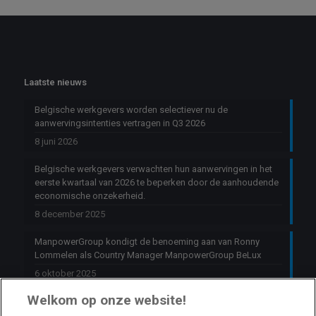
Laatste nieuws
Belgische werkgevers worden selectiever nu de
aanwervingsintenties vertragen in Q3 2026
8 juni 2026
Belgische werkgevers verwachten hun aanwervingen in het
eerste kwartaal van 2026 te beperken door de aanhoudende
economische onzekerheid.
8 december 2025
ManpowerGroup kondigt de benoeming aan van Ronny
Lommelen als Country Manager ManpowerGroup BeLux
6 oktober 2025
Welkom op onze website!
Jobs