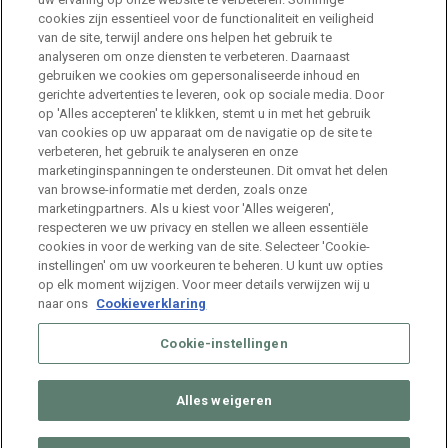
HR Consultant Sint-Niklaas
cookies zijn essentieel voor de functionaliteit en veiligheid
van de site, terwijl andere ons helpen het gebruik te
Sint-Niklaas
Full Time
analyseren om onze diensten te verbeteren. Daarnaast
gebruiken we cookies om gepersonaliseerde inhoud en
gerichte advertenties te leveren, ook op sociale media. Door
Stage HR Consultant – Machelen
op 'Alles accepteren' te klikken, stemt u in met het gebruik
van cookies op uw apparaat om de navigatie op de site te
Machelen
Internship
verbeteren, het gebruik te analyseren en onze
marketinginspanningen te ondersteunen. Dit omvat het delen
van browse-informatie met derden, zoals onze
Talent Acquisition Specialist Life Sciences
marketingpartners. Als u kiest voor 'Alles weigeren',
respecteren we uw privacy en stellen we alleen essentiële
Machelen
Full Time
cookies in voor de werking van de site. Selecteer 'Cookie-
instellingen' om uw voorkeuren te beheren. U kunt uw opties
op elk moment wijzigen. Voor meer details verwijzen wij u
naar ons
Cookieverklaring
Cookie-instellingen
Alles weigeren
© 2026 ManpowerGroup Belgium. All Rights Reserved.
Muffin