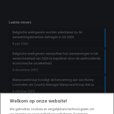
Laatste nieuws
Belgische werkgevers worden selectiever nu de
aanwervingsintenties vertragen in Q3 2026
8 juni 2026
Belgische werkgevers verwachten hun aanwervingen in het
eerste kwartaal van 2026 te beperken door de aanhoudende
economische onzekerheid.
8 december 2025
ManpowerGroup kondigt de benoeming aan van Ronny
Lommelen als Country Manager ManpowerGroup BeLux
6 oktober 2025
Welkom op onze website!
Jobs
We gebruiken cookies en vergelijkbare technologieën om
uw ervaring op onze website te verbeteren. Sommige