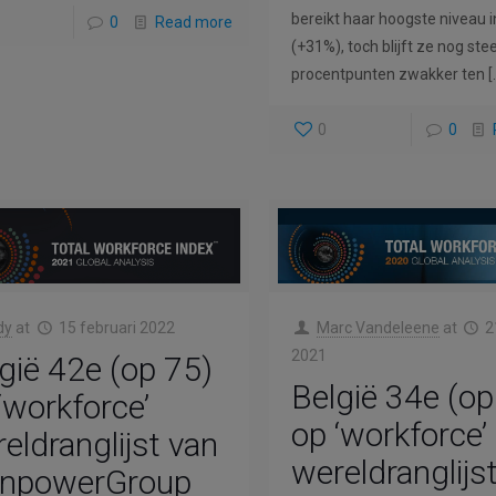
bereikt haar hoogste niveau 
0
Read more
(+31%), toch blijft ze nog st
procentpunten zwakker ten
[
0
0
dy
at
15 februari 2022
Marc Vandeleene
at
2
2021
gië 42e (op 75)
België 34e (op
‘workforce’
op ‘workforce’
eldranglijst van
wereldranglijs
npowerGroup