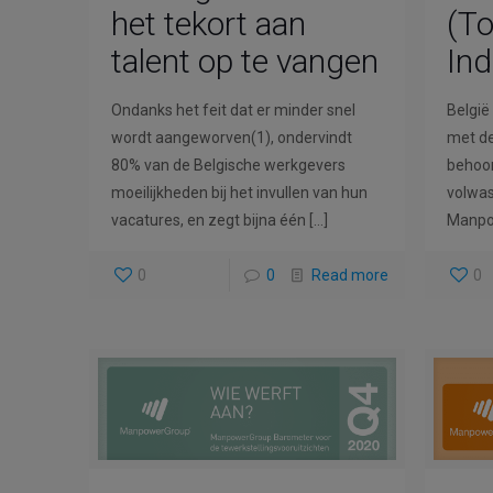
het tekort aan
(To
talent op te vangen
In
Ondanks het feit dat er minder snel
België 
wordt aangeworven(1), ondervindt
met de
80% van de Belgische werkgevers
behoor
moeilijkheden bij het invullen van hun
volwas
vacatures, en zegt bijna één
[…]
Manpo
0
0
Read more
0