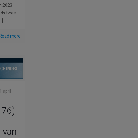
in 2023
eeds twee
…]
Read more
1 april
 76)
t van