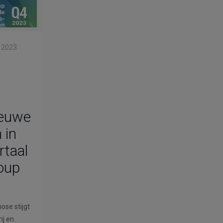
 2023
ieuwe
 in
rtaal
oup
ose stijgt
ij en