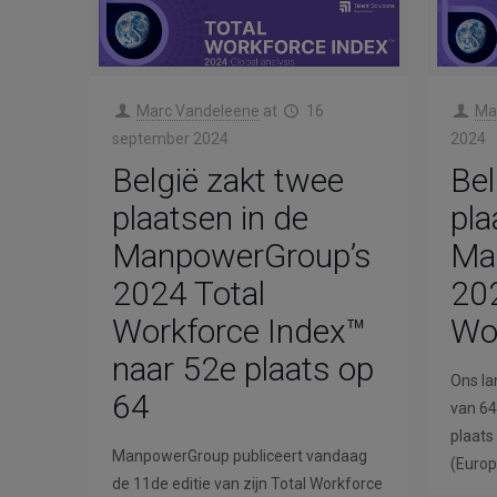
Marc Vandeleene
at
16
Ma
september 2024
2024
België zakt twee
Bel
plaatsen in de
pla
ManpowerGroup’s
Ma
2024 Total
202
Workforce Index™
Wo
naar 52e plaats op
Ons la
64
van 64
plaats
ManpowerGroup publiceert vandaag
(Europ
de 11de editie van zijn Total Workforce