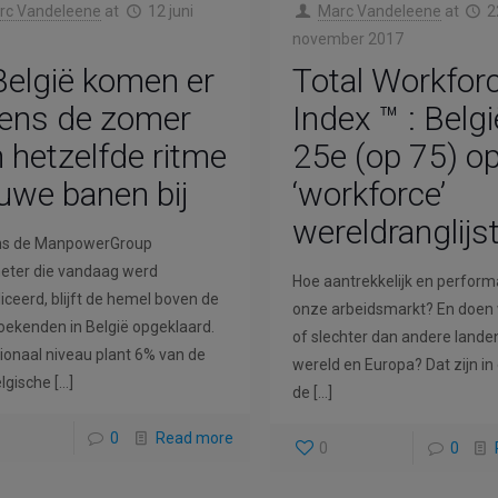
rc Vandeleene
at
12 juni
Marc Vandeleene
at
2
november 2017
België komen er
Total Workfor
dens de zomer
Index ™ : Belgi
 hetzelfde ritme
25e (op 75) o
uwe banen bij
‘workforce’
wereldranglijs
ns de ManpowerGroup
eter die vandaag werd
Hoe aantrekkelijk en perform
iceerd, blijft de hemel boven de
onze arbeidsmarkt? En doen
ekenden in België opgeklaard.
of slechter dan andere landen
ionaal niveau plant 6% van de
wereld en Europa? Dat zijn in
lgische
[…]
de
[…]
0
Read more
0
0