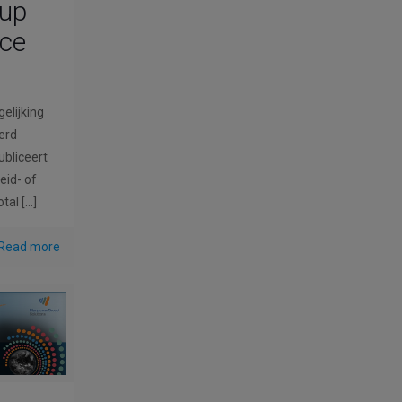
up
rce
gelijking
werd
bliceert
eid- of
otal
[…]
Read more