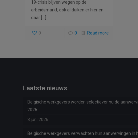
19-crisis blijven wegen op de
arbeidsmarkt, ook al duiken er hier en
daar
[…]
0
0
Read more
Laatste nieuws
Belgische werkgevers worden selectiever nu de aanwervi
2026
8 juni 2026
Belgische werkgevers verwachten hun aanwervingen in h