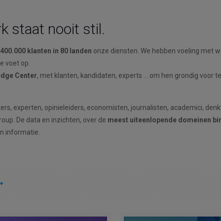
 staat nooit stil.
400.000 klanten in 80 landen
onze diensten. We hebben voeling met wa
e voet op.
dge Center
, met klanten, kandidaten, experts … om hen grondig voor t
s, experten, opinieleiders, economisten, journalisten, academici, denk
up. De data en inzichten, over de
meest uiteenlopende domeinen bi
n informatie.