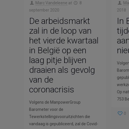
Marc Vandeleene
at
8
Ma
september 2020
2018
De arbeidsmarkt
In 
zal in de loop van
tij
het vierde kwartaal
aan
in België op een
nie
laag pitje blijven
Volge
draaien als gevolg
Barom
van de
gepubl
werkzo
coronacrisis
Op nat
753 Be
Volgens de ManpowerGroup
Barometer voor de
0
Tewerkstellingsvooruitzichten die
vandaag is gepubliceerd, zal de Covid-