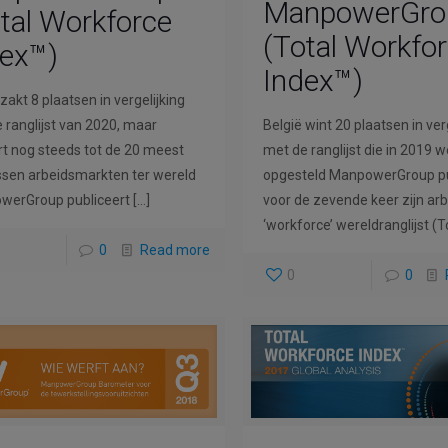
ManpowerGro
tal Workforce
(Total Workfo
dex™)
Index™)
zakt 8 plaatsen in vergelijking
 ranglijst van 2020, maar
België wint 20 plaatsen in ver
t nog steeds tot de 20 meest
met de ranglijst die in 2019 
sen arbeidsmarkten ter wereld
opgesteld ManpowerGroup pu
werGroup publiceert
[…]
voor de zevende keer zijn arb
‘workforce’ wereldranglijst (T
0
Read more
0
0