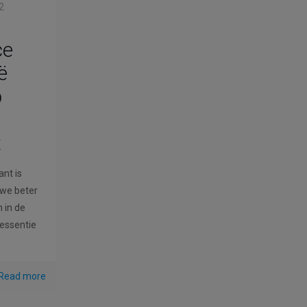
2
ce
ë
p
t
ant is
 we beter
 in de
 essentie
Read more