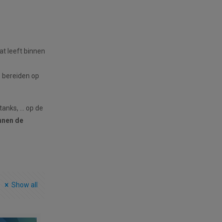
t leeft binnen
e bereiden op
tanks, … op de
nnen de
Show all