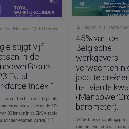
Eddy
at
12 september
rc Vandeleene
at
13 februari
45% van de
gië stijgt vijf
Belgische
atsen in de
werkgevers
npowerGroup
verwachten n
3 Total
jobs te creëren
rkforce Index™
het vierde kwa
(ManpowerGr
nd bevindt zich op de 50e plaats
barometer).
 landen wereldwijd en op de 27e
 van 33 landen in de EMEA-regio
De Nettotewerkstellingsprogn
a, Midden-Oosten, Afrika).
[…]
voor het tweede kwartaal op r