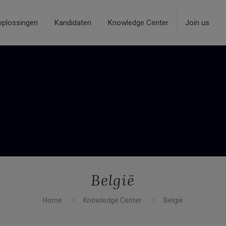
oplossingen
Kandidaten
Knowledge Center
Join us
België
Home
Knowledge Center
België