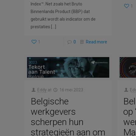
Index™. Net zoals het Bruto
1
Binnenlands Product (BBP) dat
gebruikt wordt als indicator om de
prestaties
[…]
1
0
Read more
Eddy
at
16 mei 2023
Ed
Belgische
Bel
werkgevers
op 
scherpen hun
wer
strategieën aan om
Ma