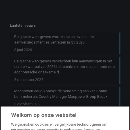
Laatste nieuws
Belgische werkgevers worden selectiever nu de
aanwervingsintenties vertragen in Q3 2026
8 juni 2026
Belgische werkgevers verwachten hun aanwervingen in het
eerste kwartaal van 2026 te beperken door de aanhoudende
economische onzekerheid.
8 december 2025
ManpowerGroup kondigt de benoeming aan van Ronny
Lommelen als Country Manager ManpowerGroup BeLux
6 oktober 2025
Welkom op onze website!
Jobs
We gebruiken cookies en vergelijkbare technologieën om
uw ervaring op onze website te verbeteren. Sommige