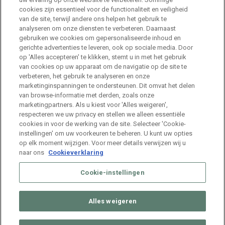
HR Consultant Sint-Niklaas
cookies zijn essentieel voor de functionaliteit en veiligheid
van de site, terwijl andere ons helpen het gebruik te
Sint-Niklaas
Full Time
analyseren om onze diensten te verbeteren. Daarnaast
gebruiken we cookies om gepersonaliseerde inhoud en
gerichte advertenties te leveren, ook op sociale media. Door
Stage HR Consultant – Machelen
op 'Alles accepteren' te klikken, stemt u in met het gebruik
van cookies op uw apparaat om de navigatie op de site te
Machelen
Internship
verbeteren, het gebruik te analyseren en onze
marketinginspanningen te ondersteunen. Dit omvat het delen
van browse-informatie met derden, zoals onze
Talent Acquisition Specialist Life Sciences
marketingpartners. Als u kiest voor 'Alles weigeren',
respecteren we uw privacy en stellen we alleen essentiële
Machelen
Full Time
cookies in voor de werking van de site. Selecteer 'Cookie-
instellingen' om uw voorkeuren te beheren. U kunt uw opties
op elk moment wijzigen. Voor meer details verwijzen wij u
naar ons
Cookieverklaring
Cookie-instellingen
Alles weigeren
© 2026 ManpowerGroup Belgium. All Rights Reserved.
Muffin