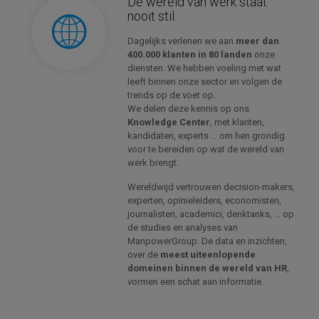
De wereld van werk staat
nooit stil.
Dagelijks verlenen we aan
meer dan
400.000 klanten in 80 landen
onze
diensten. We hebben voeling met wat
leeft binnen onze sector en volgen de
trends op de voet op.
We delen deze kennis op ons
Knowledge Center
, met klanten,
kandidaten, experts … om hen grondig
voor te bereiden op wat de wereld van
werk brengt.
Wereldwijd vertrouwen decision-makers,
experten, opinieleiders, economisten,
journalisten, academici, denktanks, … op
de studies en analyses van
ManpowerGroup. De data en inzichten,
over de
meest uiteenlopende
domeinen binnen de wereld van HR
,
vormen een schat aan informatie.