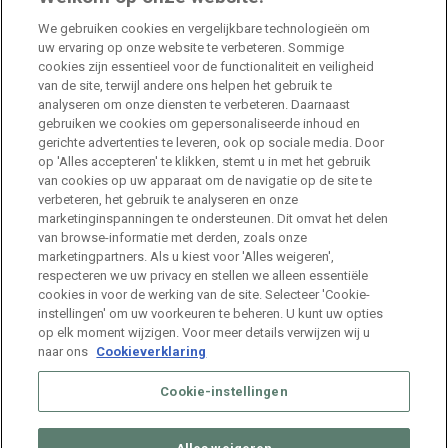
Jobs
We gebruiken cookies en vergelijkbare technologieën om
uw ervaring op onze website te verbeteren. Sommige
cookies zijn essentieel voor de functionaliteit en veiligheid
HR Consultant Sint-Niklaas
van de site, terwijl andere ons helpen het gebruik te
Sint-Niklaas
Full Time
analyseren om onze diensten te verbeteren. Daarnaast
gebruiken we cookies om gepersonaliseerde inhoud en
gerichte advertenties te leveren, ook op sociale media. Door
Stage HR Consultant – Machelen
op 'Alles accepteren' te klikken, stemt u in met het gebruik
van cookies op uw apparaat om de navigatie op de site te
Machelen
Internship
verbeteren, het gebruik te analyseren en onze
marketinginspanningen te ondersteunen. Dit omvat het delen
van browse-informatie met derden, zoals onze
Talent Acquisition Specialist Life Sciences
marketingpartners. Als u kiest voor 'Alles weigeren',
respecteren we uw privacy en stellen we alleen essentiële
Machelen
Full Time
cookies in voor de werking van de site. Selecteer 'Cookie-
instellingen' om uw voorkeuren te beheren. U kunt uw opties
op elk moment wijzigen. Voor meer details verwijzen wij u
naar ons
Cookieverklaring
Cookie-instellingen