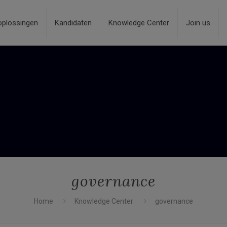
oplossingen
Kandidaten
Knowledge Center
Join us
governance
Home
Knowledge Center
governance