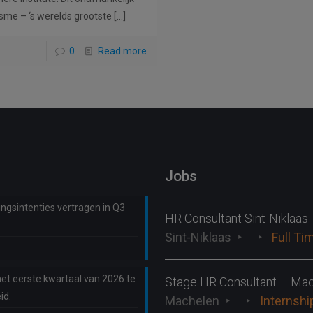
sme – ‘s werelds grootste
[…]
0
Read more
Jobs
ngsintenties vertragen in Q3
HR Consultant Sint-Niklaas
Sint-Niklaas
Full Ti
et eerste kwartaal van 2026 te
Stage HR Consultant – Ma
id.
Machelen
Internshi