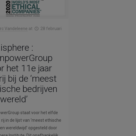
rc Vandeleene
at
28 februari
isphere :
npowerGroup
r het 11e jaar
rij bij de ‘meest
ische bedrijven
 wereld’
erGroup staat voor het elfde
 rij in de lijst van ‘meest ethische
ven wereldwijd’ opgesteld door
ere Institute. Dit onafhankelijk