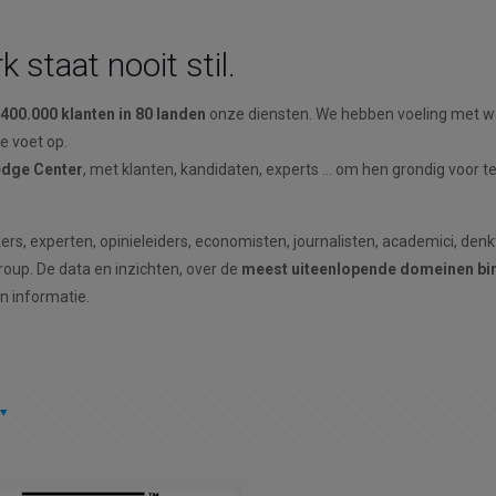
 staat nooit stil.
400.000 klanten in 80 landen
onze diensten. We hebben voeling met wa
e voet op.
dge Center
, met klanten, kandidaten, experts … om hen grondig voor t
s, experten, opinieleiders, economisten, journalisten, academici, denk
up. De data en inzichten, over de
meest uiteenlopende domeinen bi
n informatie.