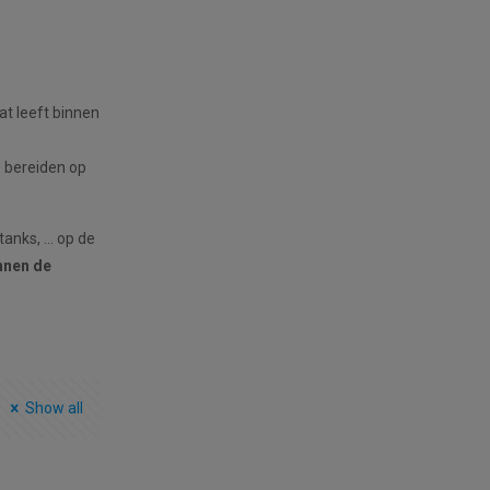
t leeft binnen
e bereiden op
tanks, … op de
nnen de
Show all