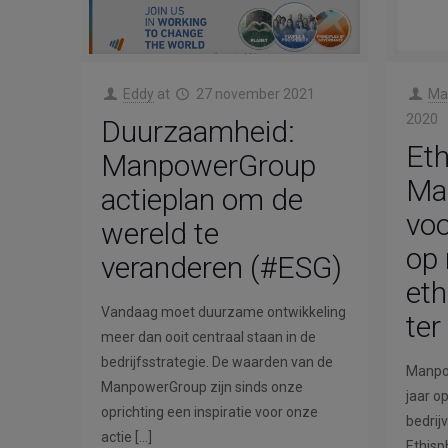
Eddy
at
27 november 2021
Ma
2020
Duurzaamheid:
Eth
ManpowerGroup
Ma
actieplan om de
voo
wereld te
op 
veranderen (#ESG)
eth
Vandaag moet duurzame ontwikkeling
ter
meer dan ooit centraal staan in de
bedrijfsstrategie. De waarden van de
Manpow
ManpowerGroup zijn sinds onze
jaar op
oprichting een inspiratie voor onze
bedrij
actie
[…]
Ethisph