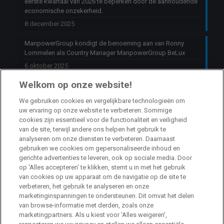
eerste kwartaal van 2026 te beperken door de aanhoudende
economische onzekerheid.
8 december 2025
ManpowerGroup kondigt de benoeming aan van Ronny
Lommelen als Country Manager ManpowerGroup BeLux
6 oktober 2025
Welkom op onze website!
Jobs
We gebruiken cookies en vergelijkbare technologieën om
uw ervaring op onze website te verbeteren. Sommige
HR Consultant Sint-Niklaas
cookies zijn essentieel voor de functionaliteit en veiligheid
van de site, terwijl andere ons helpen het gebruik te
Sint-Niklaas
Full Time
analyseren om onze diensten te verbeteren. Daarnaast
gebruiken we cookies om gepersonaliseerde inhoud en
gerichte advertenties te leveren, ook op sociale media. Door
Stage HR Consultant – Machelen
op 'Alles accepteren' te klikken, stemt u in met het gebruik
van cookies op uw apparaat om de navigatie op de site te
Machelen
Internship
verbeteren, het gebruik te analyseren en onze
marketinginspanningen te ondersteunen. Dit omvat het delen
van browse-informatie met derden, zoals onze
Talent Acquisition Specialist Life Sciences
marketingpartners. Als u kiest voor 'Alles weigeren',