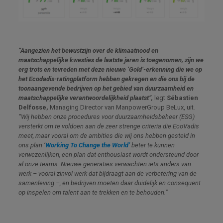
“Aangezien het bewustzijn over de klimaatnood en
maatschappelijke kwesties de laatste jaren is toegenomen, zijn we
erg trots en tevreden met deze nieuwe ‘Gold’-erkenning die we op
het Ecodadis-ratingplatform hebben gekregen en die ons bij de
toonaangevende bedrijven op het gebied van duurzaamheid en
maatschappelijke verantwoordelijkheid plaatst”,
legt
Sébastien
Delfosse,
Managing Director van ManpowerGroup BeLux, uit
.
“Wij hebben onze procedures voor duurzaamheidsbeheer (ESG)
versterkt om te voldoen aan de zeer strenge criteria die EcoVadis
meet, maar vooral om de ambities die wij ons hebben gesteld in
ons plan ‘
Working To Change the World’
beter te kunnen
verwezenlijken, een plan dat enthousiast wordt ondersteund door
al onze teams. Nieuwe generaties verwachten iets anders van
werk – vooral zinvol werk dat bijdraagt aan de verbetering van de
samenleving –, en bedrijven moeten daar duidelijk en consequent
op inspelen om talent aan te trekken en te behouden.”