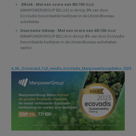
Ethiek :
Met een score van 80/100
staat
MANPOWERGROUP BELUX) in de top
3%
van door
EcoVadis beoordeelde bedrijven in de Uitzendbureau-
activiteiten
Duurzame Inkoop :
Met een score van 60/100
staat
MANPOWERGROUP BELUX in de top
5%
van door EcoVadis
beoordeelde bedrijven in de Uitzendbureau-activiteiten-
sector.
6_NL_Scorecard_Full_results_EcoVadis_ManpowerGroupBelux_2023