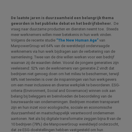
De laatste jaren is duurzaamheid een belangrijk thema
geworden in het publieke debat en het bedrijfsbeheer.
De
vraag naar duurzame producten en diensten neemt toe. Steeds
meer werknemers willen meer betekenis in hun werk vinden.
Volgens de recente studie
“The New Human Age”
van
ManpowerGroup wil 64% van de wereldwijd ondervraagde
werknemers via hun werk bijdragen aan de verbetering van de
samenleving. Twee van de drie willen werken voor een bedrijf
waarvan zij de waarden delen. Vooral de jongere generaties zijn
veeleisend: 52% van de werknemers van generatie Z vindt dat
bedrijven niet genoeg doen om het milieu te beschermen, terwijl
68% niet tevreden is over de inspanningen van hun werkgevers
om een meer inclusieve en diverse werkplek te bevorderen. ESG-
criteria (Environment, Social and Governance) winnen ook aan
belang bij beleggers en beïnvloeden de beoordeling van de
beurswaarde van ondernemingen. Bedrijven moeten transparant
zijn en hun inzet voor ecologische, sociale en economische
duurzaamheid en maatschappelijk verantwoord ondernemen
aantonen. Net als bij digitale transformatie zeggen bijna 8 van de
10 bedrijven (78%) die ManpowerGroup wereldwijd onderzocht,
dat ze ESG-doelstellingen hebben vastgesteld om hun