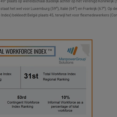
 49
plaats op wereldschaal duidelijk achter op het Verenigd Koninkrijk (
e
e
e
 staat het wel voor Luxemburg (59
), Italië (64
) en Frankrijk (67
). Op d
dex) bekleedt België plaats 45, terwijl het voor flexmedewerkers (Co