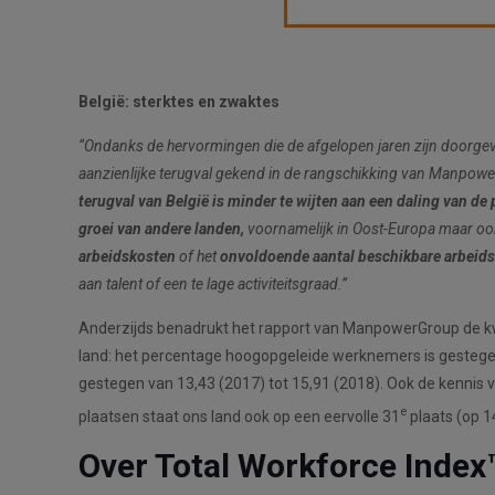
België: sterktes en zwaktes
“Ondanks de hervormingen die de afgelopen jaren zijn doorgev
aanzienlijke terugval gekend in de rangschikking van Manpow
terugval van België is minder te wijten aan een daling van de 
groei van andere landen,
voornamelijk in Oost-Europa maar ook 
arbeidskosten
of het
onvoldoende aantal beschikbare arbeid
aan talent of een te lage activiteitsgraad.”
Anderzijds benadrukt het rapport van ManpowerGroup de kwali
land: het percentage hoogopgeleide werknemers is gestegen v
gestegen van 13,43 (2017) tot 15,91 (2018). Ook de kennis
e
plaatsen staat ons land ook op een eervolle 31
plaats (op 1
Over Total Workforce Index