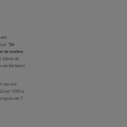
 een
Lux. “
De
an de snellere
, blijven de
 van het tekort
ef van ons
&D per 1000 is
erugval van 7