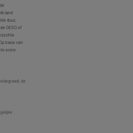
 de
lk land
lde duur,
 de OESO of
erzochte
 Op basis van
ste score
heidsgraad, de
gelijke