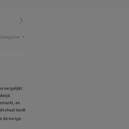
Categories
x vergelijkt
dwijd.
dsmarkt, en
ldschaal landt
an de vorige