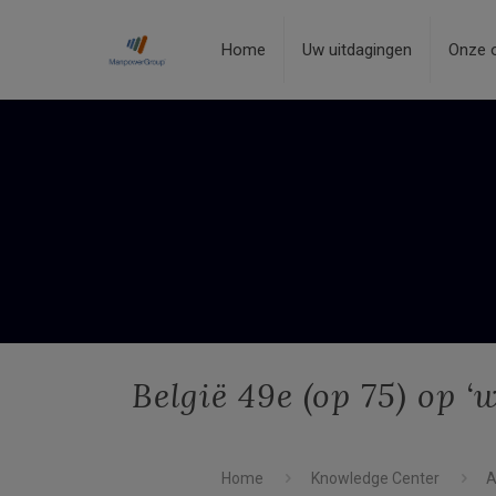
Home
Uw uitdagingen
Onze 
België 49e (op 75) op 
Home
Knowledge Center
A