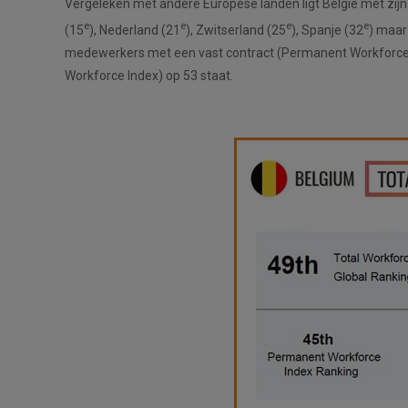
Vergeleken met andere Europese landen ligt België met zijn
e
e
e
e
(15
), Nederland (21
), Zwitserland (25
), Spanje (32
) maar
medewerkers met een vast contract (Permanent Workforce In
Workforce Index) op 53 staat.