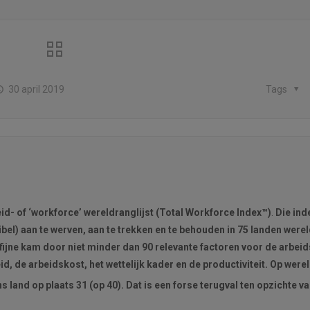
30 april 2019
Tags
d- of ‘workforce’ wereldranglijst (Total Workforce Index™)
.
Die inde
l) aan te werven, aan te trekken en te behouden in 75 landen werel
jne kam door niet minder dan 90 relevante factoren voor de arbei
d, de arbeidskost, het wettelijk kader en de productiviteit. Op were
s land op plaats 31 (op 40). Dat is een forse terugval ten opzichte v