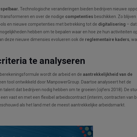
spelbaar.
Technologische veranderingen bieden bedrijven nieuwe oppo
f transformeren en over de nodige
competenties
beschikken. Zo blijve
ols en nieuwe competenties met betrekking tot de
digitalisering
– dat
ogelijkheden hebben om te bepalen waar en hoe ze hun activiteiten o
 van deze nieuwe dimensies evolueren ook de
reglementaire kaders
, w
riteria te analyseren
 berekeningsformule wordt de arbeid en de
aantrekkelijkheid van de
 een tool ontwikkeld door ManpowerGroup. Daartoe analyseert het de
alent dat bedrijven nodig hebben om te groeien (cijfers 2018). De stud
n vast en met een flexibel arbeidscontract (interim, contracten van b
beschouwd als het land met de meest aantrekkelijke arbeidsmarkt.