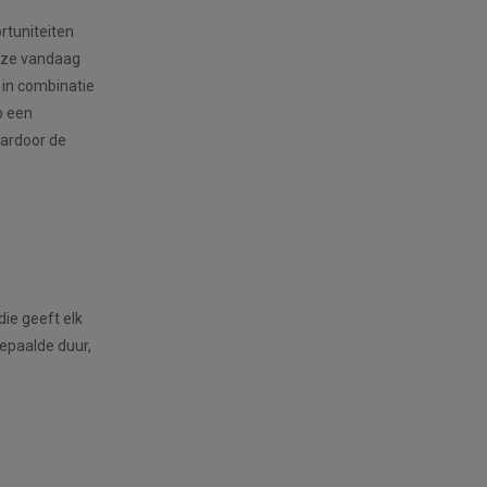
rtuniteiten
n ze vandaag
 in combinatie
p een
aardoor de
ie geeft elk
epaalde duur,