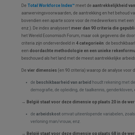
De
Total Workforce Index™
meet de
aantrekkelijkheid va
aanwervingsvoorwaarden, de aantrekking en het behoud van h
bovendien een aparte score voor de medewerkers met een va
enz.). De index analyseert
meer dan 90 criteria die gepubl
het Wereld Economisch Forum, maar ook gegevens die door
criteria zijn onderverdeeld in
4 categorieën
: de beschikbaar
een
doordachte methodologie en een unieke rekenformu
beschouwd als het land met de meest aantrekkelijke arbeid
De
vier dimensies
(en 90 criteria) waarop de analyse voor d
de
beschikbaarheid van arbeid
houdt rekening met de 
demografie, de opleiding, de taalkennis, genderkloven, 
→
België staat voor deze dimensie op plaats 20 in de wer
de
arbeidskost
omvat uiteenlopende variabelen, zoals 
verloning man/vrouw, enz.
→
België staat voor deze dimensie op plaats 68 in de wer