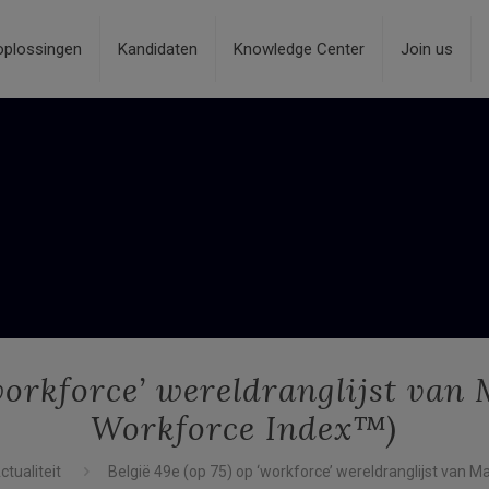
oplossingen
Kandidaten
Knowledge Center
Join us
‘workforce’ wereldranglijst va
Workforce Index™)
ctualiteit
België 49e (op 75) op ‘workforce’ wereldranglijst van