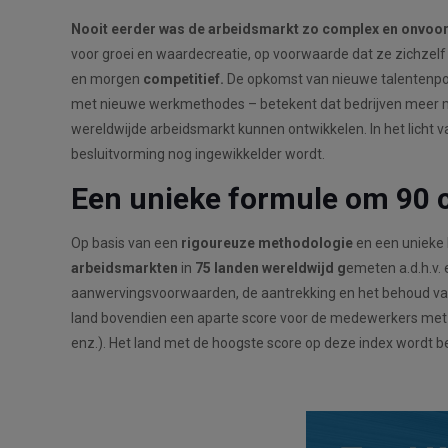
Nooit eerder was de arbeidsmarkt zo complex en onvoor
voor groei en waardecreatie, op voorwaarde dat ze zichzel
en morgen
competitief.
De opkomst van nieuwe talentenpo
met nieuwe werkmethodes – betekent dat bedrijven meer m
wereldwijde arbeidsmarkt kunnen ontwikkelen. In het licht
besluitvorming nog ingewikkelder wordt.
Een unieke formule om 90 c
Op basis van een
rigoureuze methodologie
en een unieke
arbeidsmarkten
in
75 landen wereldwijd g
emeten a.d.h.v.
aanwervingsvoorwaarden, de aantrekking en het behoud van t
land bovendien een aparte score voor de medewerkers met ee
enz.). Het land met de hoogste score op deze index wordt 