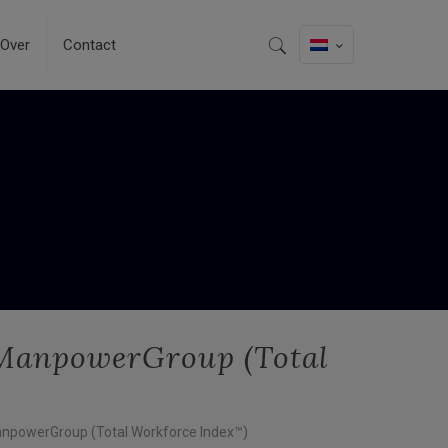
Over
Contact
n ManpowerGroup (Total
 ManpowerGroup (Total Workforce Index™)