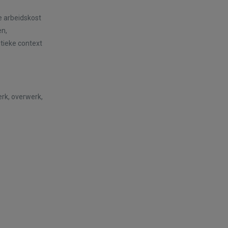
e arbeidskost
en,
itieke context
erk, overwerk,