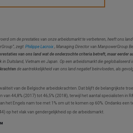
oerd om de prestaties van onze arbeidsmarkt te verbeteren, heeft ons land
erGroup”, zegt
Philippe Lacroix
, Managing Director van ManpowerGroup Be
prestaties van ons land wat de onderzochte criteria betreft, maar eerder a
in Duitsland, Vietnam en Japan. Op een arbeidsmarkt die geglobaliseerd is
skrachten
de aantrekkelijkheid van ons land negatief beïnvloeden, als gevolg
teit van de Belgische arbeidskrachten. Dat blijft de belangrijkste tro
an 44,8% (2017) tot 46,5% (2018), terwijl het aantal specialisten in R
 van het Engels nam toe met 1% om uit te komen op 60%. Ondanks een t
44) op het vlak van gendergelijkheid op de arbeidsmarkt.
™