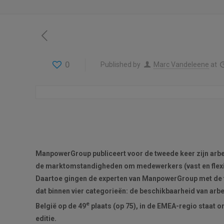
0
Published by
Marc Vandeleene
at
ManpowerGroup publiceert voor de tweede keer zijn arbei
de marktomstandigheden om medewerkers (vast en flexibe
Daartoe gingen de experten van ManpowerGroup met de fi
dat binnen vier categorieën: de beschikbaarheid van arbei
e
België op de 49
plaats (op 75), in de EMEA-regio staat on
editie.