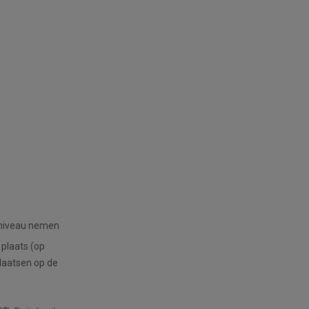
 niveau nemen
plaats (op
plaatsen op de
e