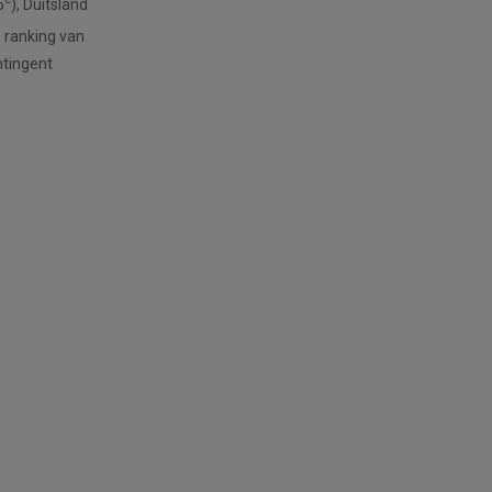
5
), Duitsland
e ranking van
ntingent