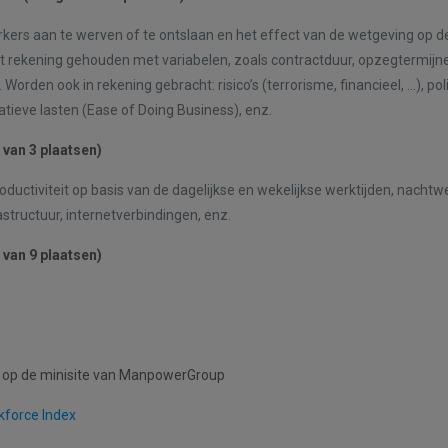
rs aan te werven of te ontslaan en het effect van de wetgeving op d
t rekening gehouden met variabelen, zoals contractduur, opzegtermijn
Worden ook in rekening gebracht: risico’s (terrorisme, financieel, …), pol
atieve lasten (Ease of Doing Business), enz.
 van 3 plaatsen)
ductiviteit op basis van de dagelijkse en wekelijkse werktijden, nachtw
astructuur, internetverbindingen, enz.
 van 9 plaatsen)
 op de minisite van ManpowerGroup
kforce Index