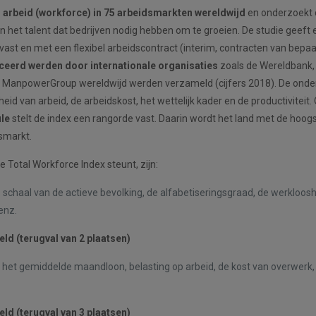
n arbeid (workforce) in 75 arbeidsmarkten wereldwijd
en onderzoekt
et talent dat bedrijven nodig hebben om te groeien. De studie geeft e
st en met een flexibel arbeidscontract (interim, contracten van bepaa
iceerd werden door internationale organisaties
zoals de Wereldbank,
 ManpowerGroup wereldwijd werden verzameld (cijfers 2018). De ond
heid van arbeid, de arbeidskost, het wettelijk kader en de productiviteit.
le
stelt de index een rangorde vast. Daarin wordt het land met de hoog
smarkt.
e Total Workforce Index steunt, zijn:
schaal van de actieve bevolking, de alfabetiseringsgraad, de werkloos
enz.
eld (terugval van 2 plaatsen)
het gemiddelde maandloon, belasting op arbeid, de kost van overwerk, 
eld (terugval van 3 plaatsen)