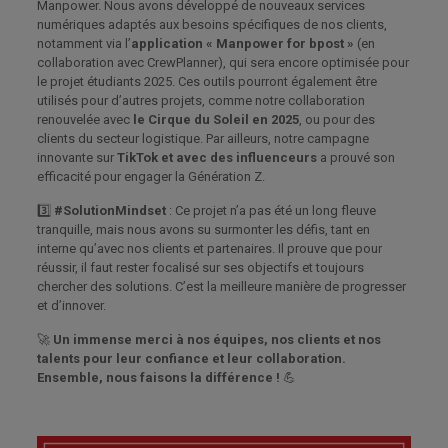
Manpower. Nous avons développé de nouveaux services
numériques adaptés aux besoins spécifiques de nos clients,
notamment via l’
application « Manpower for bpost »
(en
collaboration avec CrewPlanner), qui sera encore optimisée pour
le projet étudiants 2025. Ces outils pourront également être
utilisés pour d’autres projets, comme notre collaboration
renouvelée avec
le Cirque du Soleil en 2025
, ou pour des
clients du secteur logistique. Par ailleurs, notre campagne
innovante sur
TikTok et avec des influenceurs
a prouvé son
efficacité pour engager la Génération Z.
3️⃣
#SolutionMindset
: Ce projet n’a pas été un long fleuve
tranquille, mais nous avons su surmonter les défis, tant en
interne qu’avec nos clients et partenaires. Il prouve que pour
réussir, il faut rester focalisé sur ses objectifs et toujours
chercher des solutions. C’est la meilleure manière de progresser
et d’innover.
🚀
Un immense merci à nos équipes, nos clients et nos
talents pour leur confiance et leur collaboration.
Ensemble, nous faisons la différence !
💪