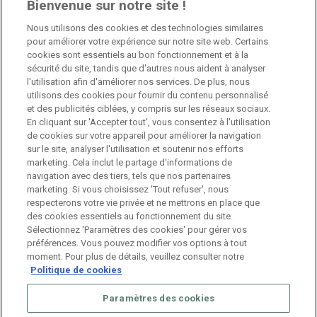
Bienvenue sur notre site !
Nous utilisons des cookies et des technologies similaires
Jobs
pour améliorer votre expérience sur notre site web. Certains
cookies sont essentiels au bon fonctionnement et à la
Branch Manager Namur
sécurité du site, tandis que d'autres nous aident à analyser
l'utilisation afin d'améliorer nos services. De plus, nous
Namur
Temps plein
utilisons des cookies pour fournir du contenu personnalisé
et des publicités ciblées, y compris sur les réseaux sociaux.
En cliquant sur 'Accepter tout', vous consentez à l'utilisation
Branch Manager Anderlecht
de cookies sur votre appareil pour améliorer la navigation
sur le site, analyser l'utilisation et soutenir nos efforts
Anderlecht
Temps plein
marketing. Cela inclut le partage d'informations de
navigation avec des tiers, tels que nos partenaires
marketing. Si vous choisissez 'Tout refuser', nous
Job étudiant – HR Consultant
respecterons votre vie privée et ne mettrons en place que
des cookies essentiels au fonctionnement du site.
Anderlecht
Temporaire
Sélectionnez 'Paramètres des cookies' pour gérer vos
préférences. Vous pouvez modifier vos options à tout
moment. Pour plus de détails, veuillez consulter notre
Politique de cookies
Paramètres des cookies