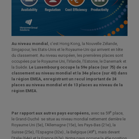
Au niveau mondial
, c’est Hong Kong, la Nouvelle Zélande,
Singapour, les Etats-Unis et le Royaume-Uni qui arrivent en tête
du classement. Au niveau européen, les premières places sont
occupées par le Royaume Uni, l’Irlande, l’Estonie, le Danemark et
la Suède.
Le Luxembourg occupe la 59e place (sur 75) de ce
classement au niveau mondial et la 34e place (sur 40) dans
la région EMEA, enregistrant un recul important de 24
places au niveau mondial et de 13 places au niveau de la
région EMEA.
e
Par rapport aux autres pays européens,
avec sa 59
place,
le Grand-Duché se situe au niveau mondial nettement derrière le
Royaume Uni (5e), l’Allemagne (15e), les Pays-Bas (21e), la
e
Suisse (25e), l’Espagne (32e) , la Belgique (49
), mais devant
l’Italie (64e) et la France (67e). Notre pays occupe la 45e position