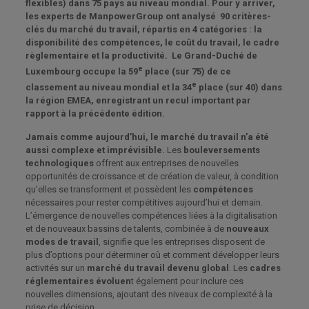
flexibles) dans 75 pays au niveau mondial. Pour y arriver,
les experts de ManpowerGroup ont analysé 90 critères-
clés du marché du travail, répartis en 4 catégories : la
disponibilité des compétences, le coût du travail, le cadre
règlementaire et la productivité. Le Grand-Duché de
e
Luxembourg occupe la 59
place (sur 75) de ce
e
classement au niveau mondial et la 34
place (sur 40) dans
la région EMEA, enregistrant un recul important par
rapport à la précédente édition.
Jamais comme aujourd’hui, le marché du travail n’a été
aussi complexe et imprévisible.
Les
bouleversements
technologiques
offrent aux entreprises de nouvelles
opportunités de croissance et de création de valeur, à condition
qu’elles se transforment et possèdent les
compétences
nécessaires pour rester compétitives aujourd’hui et demain.
L’émergence de nouvelles compétences liées à la digitalisation
et de nouveaux bassins de talents, combinée à de
nouveaux
modes de travail
, signifie que les entreprises disposent de
plus d’options pour déterminer où et comment développer leurs
activités sur un
marché du travail devenu global
. Les
cadres
réglementaires évoluen
t également pour inclure ces
nouvelles dimensions, ajoutant des niveaux de complexité à la
prise de décision.