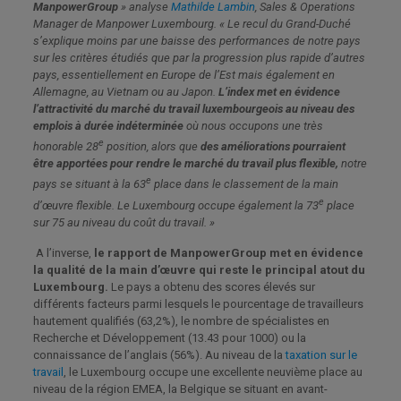
ManpowerGroup
» analyse
Mathilde Lambin
, Sales & Operations
Manager de Manpower Luxembourg. « Le recul du Grand-Duché
s’explique moins par une baisse des performances de notre pays
sur les critères étudiés que par la progression plus rapide d’autres
pays, essentiellement en Europe de l’Est mais également en
Allemagne, au Vietnam ou au Japon.
L’index met en évidence
l’attractivité du marché du travail luxembourgeois au niveau des
emplois à durée indéterminée
où nous occupons une très
e
honorable 28
position, alors que
des améliorations pourraient
être apportées pour rendre le marché du travail plus flexible,
notre
e
pays se situant à la 63
place dans le classement de la main
e
d’œuvre flexible. Le Luxembourg occupe également la 73
place
sur 75 au niveau du coût du travail. »
A l’inverse,
le rapport de ManpowerGroup met en évidence
la qualité de la main d’œuvre qui reste le principal atout du
Luxembourg.
Le pays a obtenu des scores élevés sur
différents facteurs parmi lesquels le pourcentage de travailleurs
hautement qualifiés (63,2%), le nombre de spécialistes en
Recherche et Développement (13.43 pour 1000) ou la
connaissance de l’anglais (56%). Au niveau de la
taxation sur le
travail
, le Luxembourg occupe une excellente neuvième place au
niveau de la région EMEA, la Belgique se situant en avant-