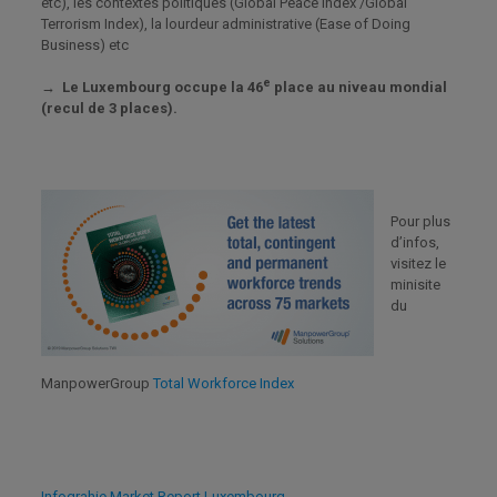
etc), les contextes politiques (Global Peace Index /Global
Terrorism Index), la lourdeur administrative (Ease of Doing
Business) etc
e
→ Le Luxembourg occupe la 46
place au niveau mondial
(recul de 3 places).
Pour plus
d’infos,
visitez le
minisite
du
ManpowerGroup
Total Workforce Index
Infograhie Market Report Luxembourg