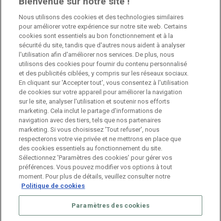
Bienvenue sur notre site !
Nous utilisons des cookies et des technologies similaires
Jobs
pour améliorer votre expérience sur notre site web. Certains
cookies sont essentiels au bon fonctionnement et à la
Branch Manager Namur
sécurité du site, tandis que d'autres nous aident à analyser
l'utilisation afin d'améliorer nos services. De plus, nous
Namur
Temps plein
utilisons des cookies pour fournir du contenu personnalisé
et des publicités ciblées, y compris sur les réseaux sociaux.
En cliquant sur 'Accepter tout', vous consentez à l'utilisation
Branch Manager Anderlecht
de cookies sur votre appareil pour améliorer la navigation
sur le site, analyser l'utilisation et soutenir nos efforts
Anderlecht
Temps plein
marketing. Cela inclut le partage d'informations de
navigation avec des tiers, tels que nos partenaires
marketing. Si vous choisissez 'Tout refuser', nous
Job étudiant – HR Consultant
respecterons votre vie privée et ne mettrons en place que
des cookies essentiels au fonctionnement du site.
Anderlecht
Temporaire
Sélectionnez 'Paramètres des cookies' pour gérer vos
préférences. Vous pouvez modifier vos options à tout
moment. Pour plus de détails, veuillez consulter notre
Politique de cookies
Paramètres des cookies