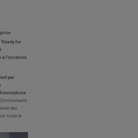
eprise
 ‘Ready for
é
 à l’occasion
ied par
a
e francophone
la Communauté
anisé des
our toute la