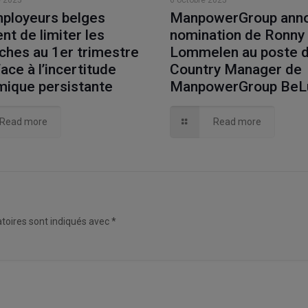
 2025
6 octobre 2025
ployeurs belges
ManpowerGroup anno
nt de limiter les
nomination de Ronny
hes au 1er trimestre
Lommelen au poste 
ace à l’incertitude
Country Manager de
ique persistante
ManpowerGroup BeL
Read more
Read more
toires sont indiqués avec
*