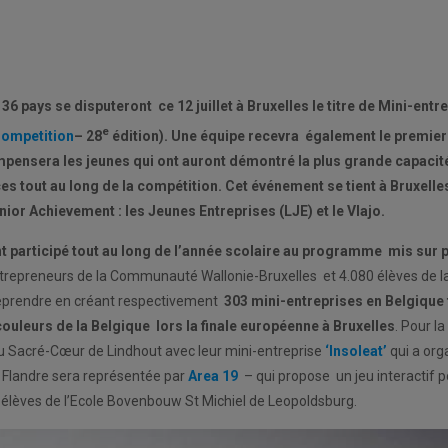
6 pays se disputeront ce 12 juillet à Bruxelles le titre de Mini-entr
e
Competition
– 28
édition). Une équipe recevra également le premier
ensera les jeunes qui ont auront démontré la plus grande capacit
 tout au long de la compétition. Cet événement se tient à Bruxelles
or Achievement : les Jeunes Entreprises (LJE) et le Vlajo.
 participé tout au long de l’année scolaire au programme mis sur p
ntrepreneurs de la Communauté Wallonie-Bruxelles et 4.080 élèves de l
eprendre en créant respectivement
303 mini-entreprises en Belgiqu
ouleurs de la Belgique lors la finale européenne à Bruxelles
. Pour 
 du Sacré-Cœur de Lindhout avec leur mini-entreprise
‘Insoleat’
qui a org
a Flandre sera représentée par
Area 19
– qui propose un jeu interactif p
 élèves de l’Ecole Bovenbouw St Michiel de Leopoldsburg.