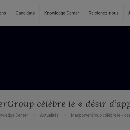
ons
Candidats
Knowledge Center
Rejoignez-nous
Group célèbre le « désir d’ap
owledge Center
Actualités
ManpowerGroup célèbre le « dés