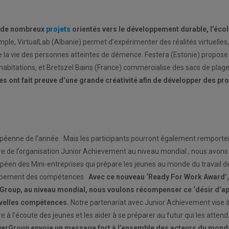
e
de nombreux
projets
orientés vers le développement durable, l’écol
mple, VirtualLab (Albanie) permet d’expérimenter des réalités virtuell
 la vie des personnes atteintes de démence. Festera (Estonie) propose
 habitations, et Bretszel Bains (France) commercialise des sacs de plage
es ont fait preuve d’une grande créativité afin de développer des pr
ropéenne de l’année. Mais les participants pourront également remporte
ire de l’organisation Junior Achievement au niveau mondial , nous avon
opéen des Mini-entreprises qui prépare les jeunes au monde du travail 
eloppement des compétences.
Avec ce nouveau ‘Ready For Work Award’,
Group, au niveau mondial, nous voulons récompenser ce ‘désir d’a
uvelles compétences.
Notre partenariat avec Junior Achievement vise 
tre à l’écoute des jeunes et les aider à se préparer au futur qui les attend
rGroup envoie un message fort à l’ensemble des acteurs du monde