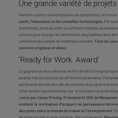
Une grande variété de projets
Parmi les autres mini-entreprises en compétition, on trouv
santé, l’éducation ou les nouvelles technologies
. Par exe
(Danemark) a mis au point un software médical qui améliore
créative pour recycler les déchets bio-dégradables dans les
confectionnés à partir de matériaux recyclés.
Tous les jeun
services originaux et utiles.
‘Ready for Work Award’
Le gagnant se verra décerner le Prix de Mini-Entreprise Eu
awards mis sur pied par les différents partenaires. Partena
partenariat de trois ans afin de soutenir ce programme eur
Cette année, l’accent est mis sur la formation et le dév
remis par Jonas Prising, Président et CEO de Manpower
soutenir la motivation d’acquérir en permanence de no
des ponts entre le monde du travail et l’enseignement
. E
de notre soutien à cette initiative. Par sa présence,
Manpowe