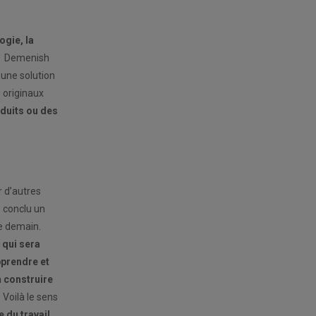
ogie, la
es, Demenish
 une solution
 originaux
oduits ou des
r d’autres
s conclu un
de demain.
 qui sera
pprendre et
à
construire
. Voilà le sens
 du travail
.