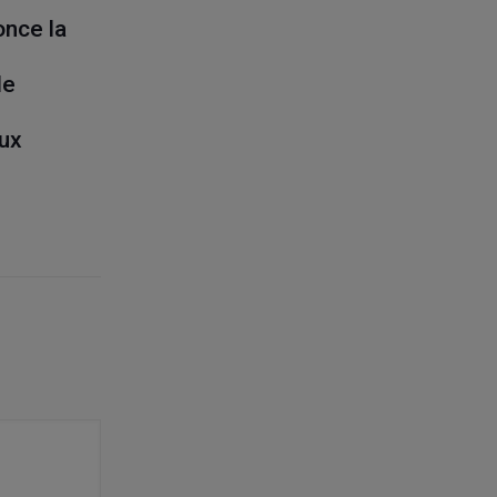
nce la
de
ux