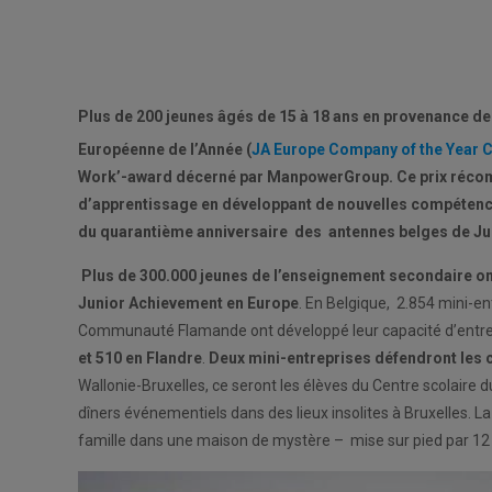
Plus de 200 jeunes âgés de 15 à 18 ans en provenance de 3
Européenne de l’Année (
JA Europe Company of the Year 
Work’-award décerné par ManpowerGroup. Ce prix récomp
d’apprentissage en développant de nouvelles compétences
du quarantième anniversaire des antennes belges de Juni
Plus de 300.000 jeunes de l’enseignement secondaire ont
Junior Achievement en Europe
. En Belgique, 2.854 mini-e
Communauté Flamande ont développé leur capacité d’entr
et 510 en Flandre
.
Deux mini-entreprises défendront les c
Wallonie-Bruxelles, ce seront les élèves du Centre scolaire
dîners événementiels dans des lieux insolites à Bruxelles. L
famille dans une maison de mystère – mise sur pied par 12